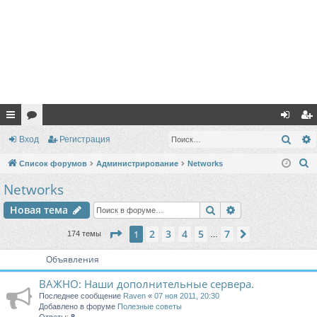
с
ор
хо
ег
Поис
Вход
Регистрация
ы
ум
д
ис
П
Список форумов
Администрирование
Networks
лк
ы
тр
о
Networks
и
и
ац
Поиск
Расширенный п
Новая тема
с
ия
к
Страница
1
из
7
2
3
4
5
7
1
След.
174 темы
…
Объявления
ВАЖНО: Наши дополнительные сервера.
Последнее сообщение
Raven
«
07 ноя 2011, 20:30
Добавлено в форуме
Полезные советы