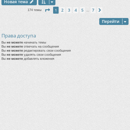
Новая тема
Страница
1
из
7
2
3
4
5
7
1
След.
174 темы
…
Перейти
Права доступа
Вы
не можете
начинать темы
Вы
не можете
отвечать на сообщения
Вы
не можете
редактировать свои сообщения
Вы
не можете
удалять свои сообщения
Вы
не можете
добавлять вложения