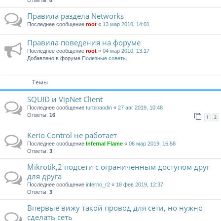
Ответы:
8
Правила раздела Networks
Последнее сообщение
root
«
13 мар 2010, 14:01
Правила поведения на форуме
Последнее сообщение
root
«
04 мар 2010, 13:17
Добавлено в форуме
Полезные советы
Темы
SQUID и VipNet Client
Последнее сообщение
turbinaodin
«
27 авг 2019, 10:48
Ответы:
16
1
2
Kerio Control не работает
Последнее сообщение
Infernal Flame
«
06 мар 2019, 16:58
Ответы:
3
Mikrotik,2 подсети с ограниченным доступом друг
для друга
Последнее сообщение
inferno_r2
«
18 фев 2019, 12:37
Ответы:
3
Впервые вижу такой провод для сети, но нужно
сделать сеть