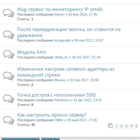
Ищу сервис по мониторингу IP сетей.
Последнее сообщение
Raven
«
03 янв 2018, 17:45
Ответы:
1
После переадресации звонка, он ставится на
удержание
Последнее сообщение
locapeople
«
09 ноя 2017, 15:07
Модель AAA
Последнее сообщение
Vlada_Kr
«
28 окт 2017, 21:34
Изменение настроек сетевого адаптера из
командной строки
Последнее сообщение
BinuraL
«
02 сен 2017, 15:59
Ответы:
2
Точка доступа с несколькими SSID
Последнее сообщение
Fileshoicc
«
21 авг 2017, 13:47
Ответы:
9
Как настроить прокси сервер?
Последнее сообщение
Oliffer
«
29 май 2017, 17:35
Ответы:
41
1
2
3
4
5