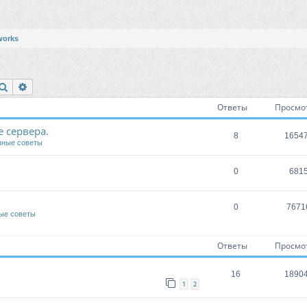
works
Поиск
Расширенный поиск
Ответы
Просмо
 сервера.
8
1654
зные советы
0
681
0
7671
ые советы
Ответы
Просмо
16
1890
1
2