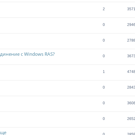
2
357
0
294
0
278
оединение с Windows RAS?
0
367
1
474
0
284
0
360
0
265
ище
0
285