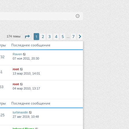
Страница
1
из
7
2
3
4
5
7
1
След.
174 темы
…
тры
Последнее сообщение
Raven
732
07 ноя 2011, 20:30
root
51
13 мар 2010, 14:01
root
63
04 мар 2010, 13:17
тры
Последнее сообщение
turbinaodin
425
27 авг 2019, 10:48