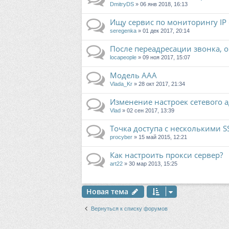
DmitryDS
» 06 янв 2018, 16:13
Ищу сервис по мониторингу IP 
seregenka
» 01 дек 2017, 20:14
После переадресации звонка, о
locapeople
» 09 ноя 2017, 15:07
Модель AAA
Vlada_Kr
» 28 окт 2017, 21:34
Изменение настроек сетевого 
Vlad
» 02 сен 2017, 13:39
Точка доступа с несколькими S
procyber
» 15 май 2015, 12:21
Как настроить прокси сервер?
art22
» 30 мар 2013, 15:25
Новая тема
Вернуться к списку форумов