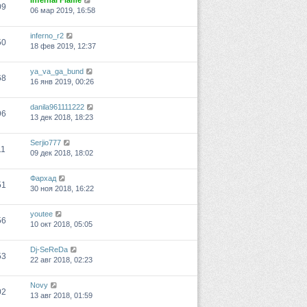
Infernal Flame
09
06 мар 2019, 16:58
inferno_r2
50
18 фев 2019, 12:37
ya_va_ga_bund
68
16 янв 2019, 00:26
danila961111222
96
13 дек 2018, 18:23
Serjio777
11
09 дек 2018, 18:02
Фархад
51
30 ноя 2018, 16:22
youtee
56
10 окт 2018, 05:05
Dj-SeReDa
53
22 авг 2018, 02:23
Novy
02
13 авг 2018, 01:59