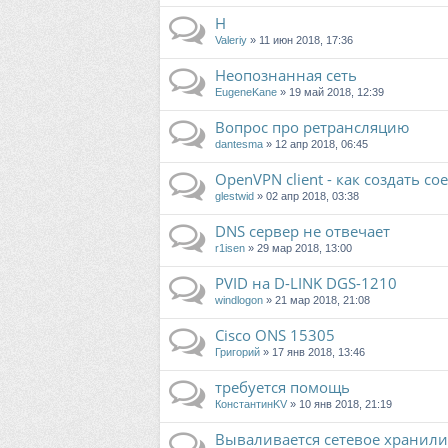
Н
Valeriy
» 11 июн 2018, 17:36
Неопознанная сеть
EugeneKane
» 19 май 2018, 12:39
Вопрос про ретрансляцию
dantesma
» 12 апр 2018, 06:45
OpenVPN client - как создать с
glestwid
» 02 апр 2018, 03:38
DNS сервер не отвечает
r1isen
» 29 мар 2018, 13:00
PVID на D-LINK DGS-1210
windlogon
» 21 мар 2018, 21:08
Cisco ONS 15305
Григорий
» 17 янв 2018, 13:46
требуется помощь
КонстантинKV
» 10 янв 2018, 21:19
Вываливается сетевое хранил