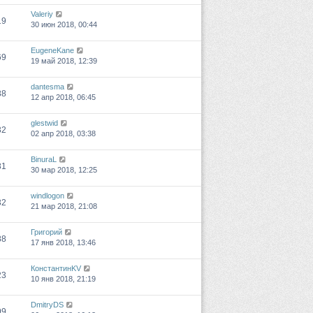
Valeriy
19
30 июн 2018, 00:44
EugeneKane
69
19 май 2018, 12:39
dantesma
88
12 апр 2018, 06:45
glestwid
32
02 апр 2018, 03:38
BinuraL
81
30 мар 2018, 12:25
windlogon
32
21 мар 2018, 21:08
Григорий
88
17 янв 2018, 13:46
КонстантинKV
23
10 янв 2018, 21:19
DmitryDS
99