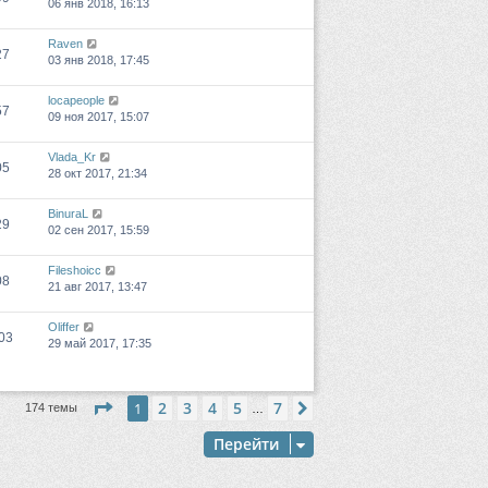
06 янв 2018, 16:13
Raven
27
03 янв 2018, 17:45
locapeople
57
09 ноя 2017, 15:07
Vlada_Kr
05
28 окт 2017, 21:34
BinuraL
29
02 сен 2017, 15:59
Fileshoicc
08
21 авг 2017, 13:47
Oliffer
03
29 май 2017, 17:35
Страница
1
из
7
2
3
4
5
7
1
След.
174 темы
…
Перейти