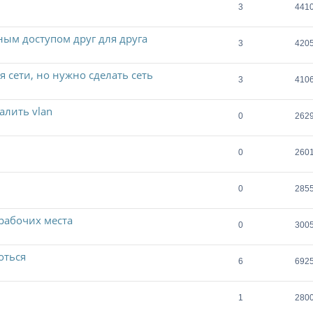
3
441
нным доступом друг для друга
3
420
 сети, но нужно сделать сеть
3
410
алить vlan
0
262
0
260
0
285
рабочих места
0
300
оться
6
692
1
280