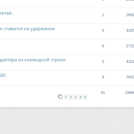
сетей.
1
289
н ставится на удержание
0
316
0
272
адаптера из командной строки
2
410
SID
9
792
41
1968
1
2
3
4
5