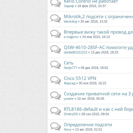
Kerio Control не работает
Зариф
» 18 фев 2016, 10:37
Mikrotik,2 подсети с ограниче
blackdog
» 25 авг 2016, 13:32
Впервые вижу такой провод для
e.majjorov
» 24 янв 2015, 16:13
QSW-4610-28SF-AC помогите уд
danila961111222
» 13 дек 2018, 18:23
Сеть
Serjio777
» 09 дек 2018, 18:02
Cisco 5512 VPN
Фархад
» 30 ноя 2018, 16:22
Создание приватной сети на 3 
youtee
» 10 окт 2018, 05:05
RTL8186-default и как с ней бор
DmitryDS
» 28 сен 2015, 09:04
Определение подсети
Novy
» 13 авг 2018, 01:51