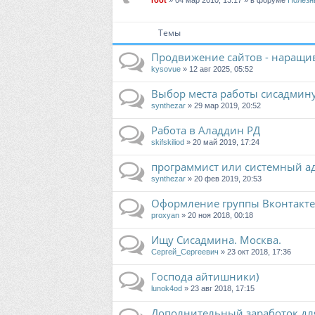
root
» 04 мар 2010, 13:17 » в форуме
Полезн
Темы
Продвижение сайтов - наращив
kysovue
» 12 авг 2025, 05:52
Выбор места работы сисадмин
synthezar
» 29 мар 2019, 20:52
Работа в Аладдин РД
skifskiliod
» 20 май 2019, 17:24
программист или системный а
synthezar
» 20 фев 2019, 20:53
Оформление группы Вконтакте
proxyan
» 20 ноя 2018, 00:18
Ищу Сисадмина. Москва.
Сергей_Сергеевич
» 23 окт 2018, 17:36
Господа айтишники)
lunok4od
» 23 авг 2018, 17:15
Дополнительный заработок дл