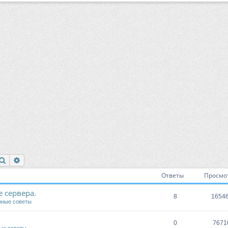
Поиск
Расширенный поиск
Ответы
Просмо
 сервера.
8
1654
зные советы
0
7671