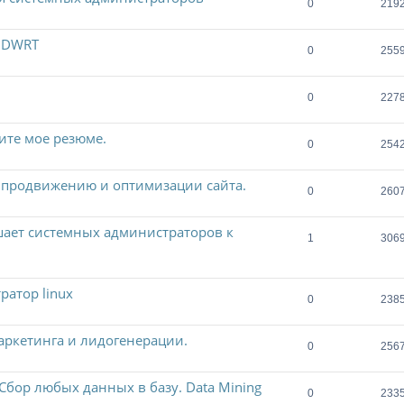
0
219
DDWRT
0
255
0
227
ите мое резюме.
0
254
,продвижению и оптимизации сайта.
0
260
шает системных администраторов к
1
306
ратор linux
0
238
аркетинга и лидогенерации.
0
256
 Сбор любых данных в базу. Data Mining
0
233