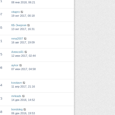
21
08 янв 2018, 06:21
vitapro
97
19 окт 2017, 00:18
КБ-Энергия
85
13 окт 2017, 16:31
rena2007
21
16 авг 2017, 19:09
Алексей1
75
12 июн 2017, 02:44
aykor
98
07 июн 2017, 04:58
kostiavn
54
11 апр 2017, 21:16
mrleads
73
14 дек 2016, 14:52
bondoleg
58
06 дек 2016, 19:53