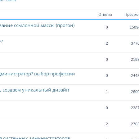
ые советы
Ответы
Просмо
ание ссылочной массы (прогон)
0
1509
у?
2
377
0
219
дминистратор? выбор профессии
0
244
, создаем уникальный дизайн
1
260
0
238
2
270
я системных администраторов