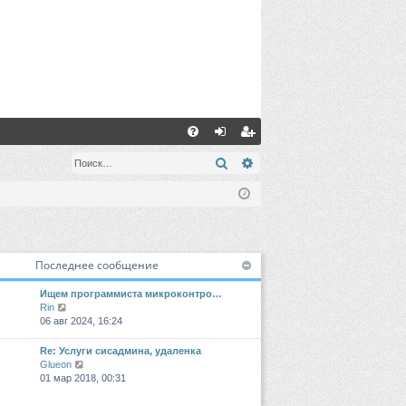
С
FA
хо
ег
Поиск
Расширенный поиск
Q
д
ис
тр
ац
Последнее сообщение
ия
Ищем программиста микроконтро…
П
Rin
е
06 авг 2024, 16:24
р
е
Re: Услуги сисадмина, удаленка
й
П
Glueon
т
е
01 мар 2018, 00:31
и
р
к
е