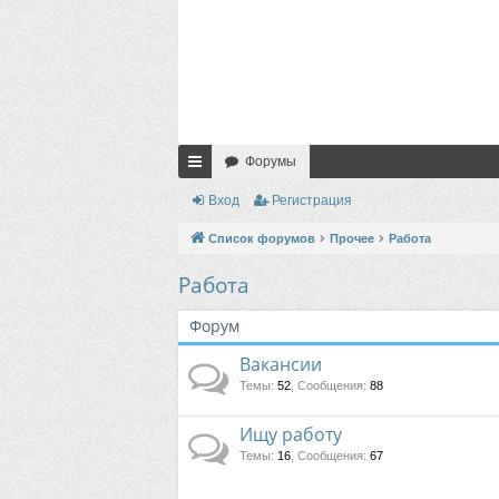
Форумы
с
Вход
Регистрация
ы
Список форумов
Прочее
Работа
лк
Работа
и
Форум
Вакансии
Темы
:
52
,
Сообщения
:
88
Ищу работу
Темы
:
16
,
Сообщения
:
67