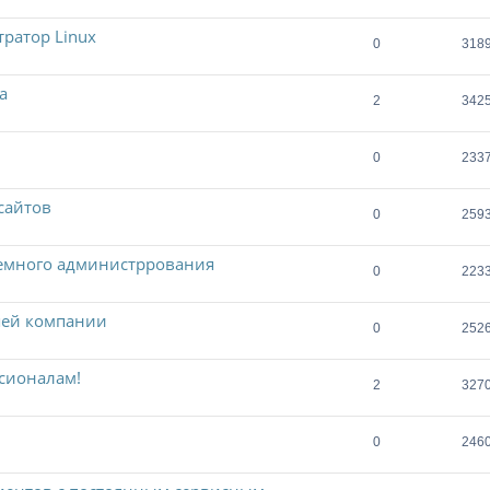
ратор Linux
0
318
а
2
342
0
233
сайтов
0
259
темного администррования
0
223
шей компании
0
252
сионалам!
2
327
0
246