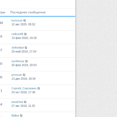
тры
Последнее сообщение
kysovue
46
12 авг 2025, 05:52
rstikov88
65
13 фев 2020, 19:18
skifskiliod
37
20 май 2019, 17:24
synthezar
30
20 фев 2019, 20:53
proxyan
00
13 дек 2018, 18:34
Сергей_Сергеевич
71
23 окт 2018, 17:36
lunok4od
34
27 авг 2018, 11:25
Balloo