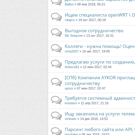
Balloo
» 08 янв 2018, 06:21
Ищем специалиста openWRT \ 
vitapro
» 19 окт 2017, 00:18
Выгодное сотрудничество
КБ-Энергия
» 13 окт 2017, 16:31
Коллеги - нужна помощь! Оцен
rena2007
» 16 авг 2017, 19:09
Предлагаю услуги по созданию
Алексей1
» 12 июн 2017, 02:44
[СПб] Компания AYKOR пригла
сотрудничеству
aykor
» 07 июн 2017, 02:47
Требуется системный админист
kostiavn
» 11 апр 2017, 21:16
Ищу заказчика на услуги телем
mrleads
» 14 дек 2016, 14:52
Парсинг любого сайта или API.
bondoleg
» 06 дек 2016, 19:53