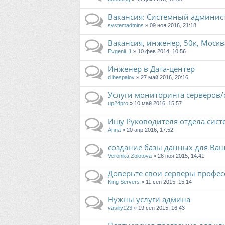
Вакансия: Системный админист
systemadmins
» 09 ноя 2016, 21:18
Вакансия, инженер, 50к, Москв
Evgenii_1
» 10 фев 2014, 10:56
Инженер в Дата-центер
d.bespalov
» 27 май 2016, 20:16
Услуги мониторинга серверов/
up24pro
» 10 май 2016, 15:57
Ищу Руководителя отдела сис
Anna
» 20 апр 2016, 17:52
создание базы данных для Ва
Veronika Zolotova
» 26 ноя 2015, 14:41
Доверьте свои серверы профес
King Servers
» 11 сен 2015, 15:14
Нужны услуги админа
vasiliy123
» 19 сен 2015, 16:43