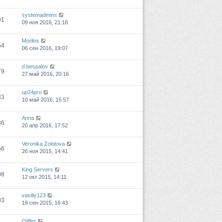
systemadmins
91
09 ноя 2016, 21:18
Morilos
54
06 сен 2016, 19:07
d.bespalov
79
27 май 2016, 20:16
up24pro
33
10 май 2016, 15:57
Anna
36
20 апр 2016, 17:52
Veronika Zolotova
66
26 ноя 2015, 14:41
King Servers
08
12 окт 2015, 14:11
vasiliy123
03
19 сен 2015, 16:43
Oliffer