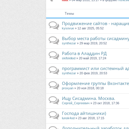
root
» 04 мар 2010, 13:17 » в форуме
Полезн
Темы
Продвижение сайтов - наращив
kysovue
» 12 авг 2025, 05:52
Выбор места работы сисадмин
synthezar
» 29 мар 2019, 20:52
Работа в Аладдин РД
skifskiliod
» 20 май 2019, 17:24
программист или системный а
synthezar
» 20 фев 2019, 20:53
Оформление группы Вконтакте
proxyan
» 20 ноя 2018, 00:18
Ищу Сисадмина. Москва.
Сергей_Сергеевич
» 23 окт 2018, 17:36
Господа айтишники)
lunok4od
» 23 авг 2018, 17:15
Дополнительный заработок дл