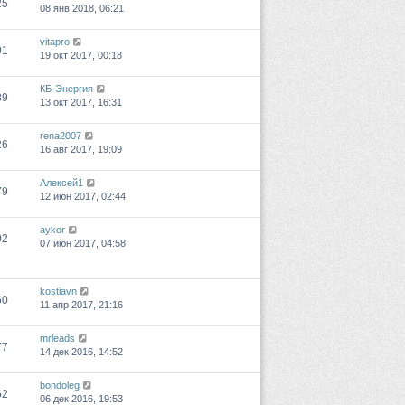
25
08 янв 2018, 06:21
vitapro
01
19 окт 2017, 00:18
КБ-Энергия
89
13 окт 2017, 16:31
rena2007
26
16 авг 2017, 19:09
Алексей1
79
12 июн 2017, 02:44
aykor
02
07 июн 2017, 04:58
kostiavn
60
11 апр 2017, 21:16
mrleads
77
14 дек 2016, 14:52
bondoleg
62
06 дек 2016, 19:53