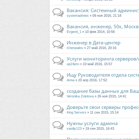
Вакансия: Системный админист
systemadmins
» 09 ноя 2016, 21:18
Вакансия, инженер, 50к, Москв
Evgenii_1
» 10 фев 2014, 10:56
Инженер в Дата-центер
d.bespalov
» 27 май 2016, 20:16
Услуги мониторинга серверов/
up24pro
» 10 май 2016, 15:57
Ищу Руководителя отдела сис
Anna
» 20 апр 2016, 17:52
создание базы данных для Ва
Veronika Zolotova
» 26 ноя 2015, 14:41
Доверьте свои серверы профес
King Servers
» 11 сен 2015, 15:14
Нужны услуги админа
vasiliy123
» 19 сен 2015, 16:43