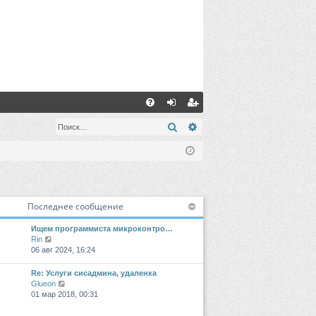
С
FA
хо
ег
Поиск
Расширенный поиск
Q
д
ис
тр
ац
Последнее сообщение
ия
Ищем программиста микроконтро…
П
Rin
е
06 авг 2024, 16:24
р
е
Re: Услуги сисадмина, удаленка
й
П
Glueon
т
е
01 мар 2018, 00:31
и
р
к
е