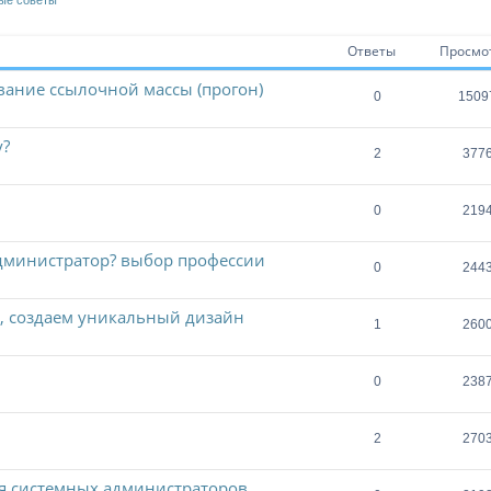
ые советы
Ответы
Просмо
ание ссылочной массы (прогон)
0
1509
у?
2
377
0
219
дминистратор? выбор профессии
0
244
, создаем уникальный дизайн
1
260
0
238
2
270
я системных администраторов