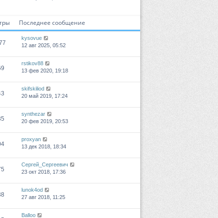
тры
Последнее сообщение
kysovue
77
12 авг 2025, 05:52
rstikov88
69
13 фев 2020, 19:18
skifskiliod
43
20 май 2019, 17:24
synthezar
35
20 фев 2019, 20:53
proxyan
04
13 дек 2018, 18:34
Сергей_Сергеевич
75
23 окт 2018, 17:36
lunok4od
38
27 авг 2018, 11:25
Balloo