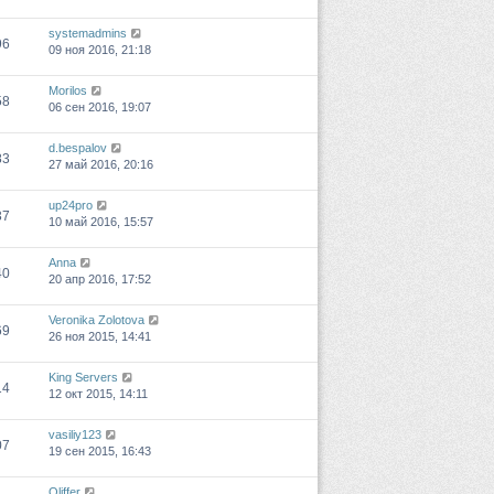
systemadmins
96
09 ноя 2016, 21:18
Morilos
58
06 сен 2016, 19:07
d.bespalov
83
27 май 2016, 20:16
up24pro
37
10 май 2016, 15:57
Anna
40
20 апр 2016, 17:52
Veronika Zolotova
69
26 ноя 2015, 14:41
King Servers
14
12 окт 2015, 14:11
vasiliy123
07
19 сен 2015, 16:43
Oliffer