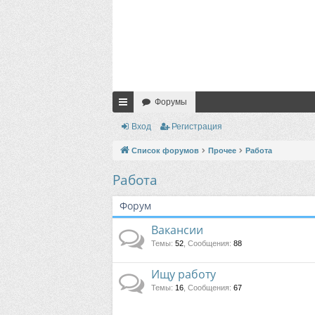
Форумы
с
Вход
Регистрация
ы
Список форумов
Прочее
Работа
лк
Работа
и
Форум
Вакансии
Темы
:
52
,
Сообщения
:
88
Ищу работу
Темы
:
16
,
Сообщения
:
67