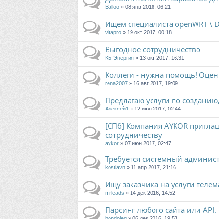
Balloo
» 08 янв 2018, 06:21
Ищем специалиста openWRT \ 
vitapro
» 19 окт 2017, 00:18
Выгодное сотрудничество
КБ-Энергия
» 13 окт 2017, 16:31
Коллеги - нужна помощь! Оцен
rena2007
» 16 авг 2017, 19:09
Предлагаю услуги по созданию
Алексей1
» 12 июн 2017, 02:44
[СПб] Компания AYKOR пригла
сотрудничеству
aykor
» 07 июн 2017, 02:47
Требуется системный админист
kostiavn
» 11 апр 2017, 21:16
Ищу заказчика на услуги телем
mrleads
» 14 дек 2016, 14:52
Парсинг любого сайта или API.
bondoleg
» 06 дек 2016, 19:53