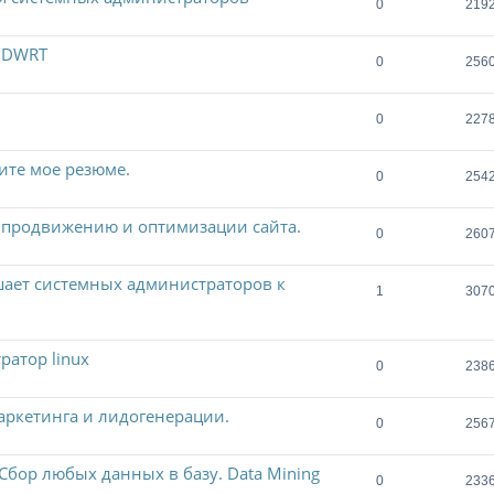
0
219
DDWRT
0
256
0
227
ите мое резюме.
0
254
,продвижению и оптимизации сайта.
0
260
шает системных администраторов к
1
307
ратор linux
0
238
аркетинга и лидогенерации.
0
256
 Сбор любых данных в базу. Data Mining
0
233