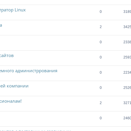
ратор Linux
0
318
а
2
342
0
233
сайтов
0
259
темного администррования
0
223
шей компании
0
252
сионалам!
2
327
0
246