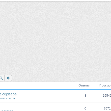
Поиск
Расширенный поиск
Ответы
Просмо
 сервера.
8
1654
зные советы
0
7671