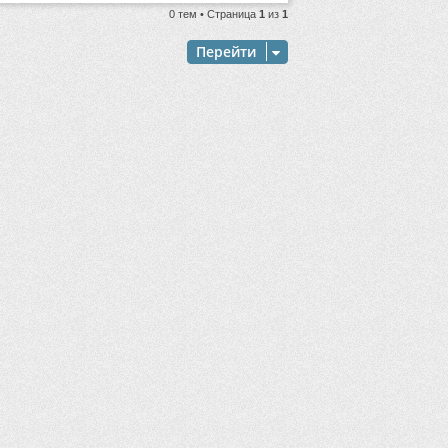
0 тем • Страница
1
из
1
Перейти