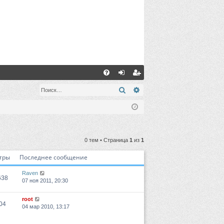
С
FA
хо
ег
Поиск
Расширенный поиск
Q
д
ис
тр
ац
0 тем • Страница
1
из
1
ия
тры
Последнее сообщение
Raven
638
07 ноя 2011, 20:30
root
04
04 мар 2010, 13:17