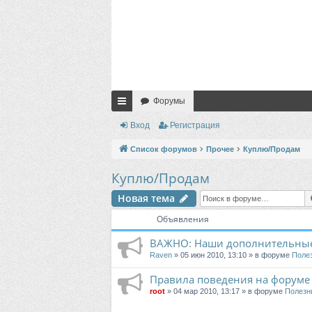
Форумы
с
Вход
Регистрация
ы
Список форумов
Прочее
Куплю/Продам
лк
Куплю/Продам
и
Новая тема
Объявления
ВАЖНО: Наши дополнительные
Raven
» 05 июн 2010, 13:10 » в форуме
Поле
Правила поведения на форуме
root
» 04 мар 2010, 13:17 » в форуме
Полезн