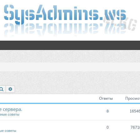
Поиск
Расширенный поиск
Ответы
Просмо
 сервера.
8
1654
зные советы
0
7671
ые советы