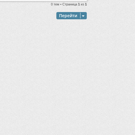
0 тем • Страница
1
из
1
Перейти