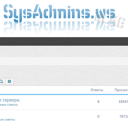
Поиск
Расширенный поиск
Ответы
Просмо
 сервера.
8
1654
зные советы
0
7671
ые советы