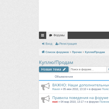
Форумы
с
Вход
Регистрация
ы
Список форумов
Прочее
Куплю/Продам
лк
Куплю/Продам
и
Новая тема
Объявления
ВАЖНО: Наши дополнительные
Raven
» 05 июн 2010, 13:10 » в форуме
Поле
Правила поведения на форуме
root
» 04 мар 2010, 13:17 » в форуме
Полезн