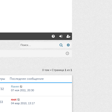
С
FA
хо
ег
Поиск
Расширенный поиск
Q
д
ис
тр
ац
0 тем • Страница
1
из
1
ия
тры
Последнее сообщение
Raven
732
07 ноя 2011, 20:30
root
63
04 мар 2010, 13:17