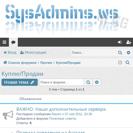
с
ор
хо
ег
Поис
Вход
Регистрация
ы
ум
д
ис
П
Список форумов
Прочее
Куплю/Продам
лк
ы
тр
о
Куплю/Продам
и
и
ац
Поиск
Расширенный п
Новая тема
с
ия
к
0 тем • Страница
1
из
1
Объявления
ВАЖНО: Наши дополнительные сервера.
Последнее сообщение
Raven
«
07 ноя 2011, 20:30
Добавлено в форуме
Полезные советы
Ответы:
8
Правила поведения на форуме