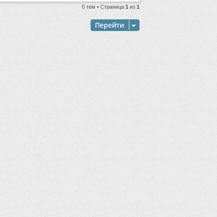
0 тем • Страница
1
из
1
Перейти