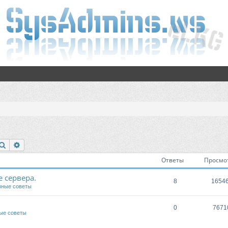
Поиск
Расширенный поиск
Ответы
Просмо
 сервера.
8
1654
зные советы
0
7671
ые советы