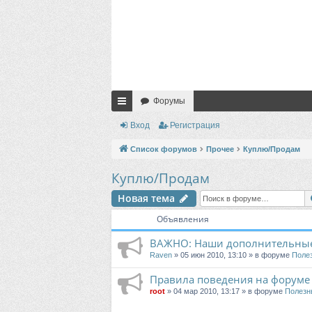
Форумы
с
Вход
Регистрация
ы
Список форумов
Прочее
Куплю/Продам
лк
Куплю/Продам
и
Новая тема
Объявления
ВАЖНО: Наши дополнительные
Raven
» 05 июн 2010, 13:10 » в форуме
Поле
Правила поведения на форуме
root
» 04 мар 2010, 13:17 » в форуме
Полезн