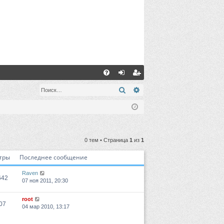
С
FA
хо
ег
Поиск
Расширенный поиск
Q
д
ис
тр
ац
0 тем • Страница
1
из
1
ия
тры
Последнее сообщение
Raven
642
07 ноя 2011, 20:30
root
07
04 мар 2010, 13:17