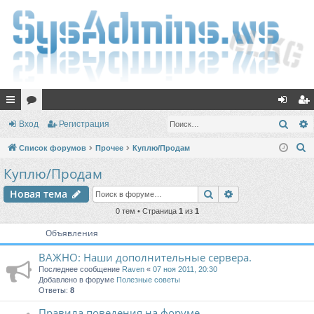
с
ор
хо
ег
Поис
Вход
Регистрация
ы
ум
д
ис
П
Список форумов
Прочее
Куплю/Продам
лк
ы
тр
о
Куплю/Продам
и
и
ац
Поиск
Расширенный п
Новая тема
с
ия
к
0 тем • Страница
1
из
1
Объявления
ВАЖНО: Наши дополнительные сервера.
Последнее сообщение
Raven
«
07 ноя 2011, 20:30
Добавлено в форуме
Полезные советы
Ответы:
8
Правила поведения на форуме