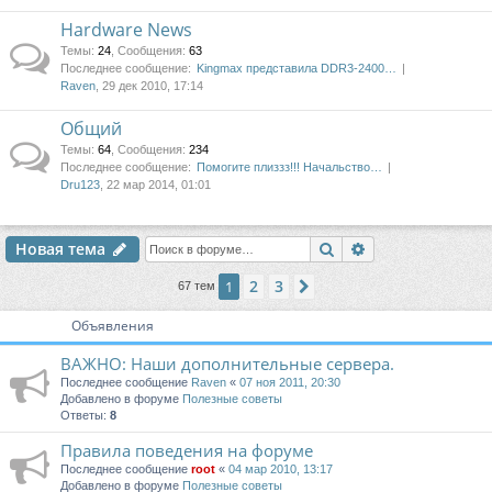
Hardware News
Темы
:
24
,
Сообщения
:
63
Последнее сообщение:
Kingmax представила DDR3-2400…
Raven
, 29 дек 2010, 17:14
Общий
Темы
:
64
,
Сообщения
:
234
Последнее сообщение:
Помогите плиззз!!! Начальство…
Dru123
, 22 мар 2014, 01:01
Поиск
Расширенный п
Новая тема
2
3
1
След.
67 тем
Объявления
ВАЖНО: Наши дополнительные сервера.
Последнее сообщение
Raven
«
07 ноя 2011, 20:30
Добавлено в форуме
Полезные советы
Ответы:
8
Правила поведения на форуме
Последнее сообщение
root
«
04 мар 2010, 13:17
Добавлено в форуме
Полезные советы