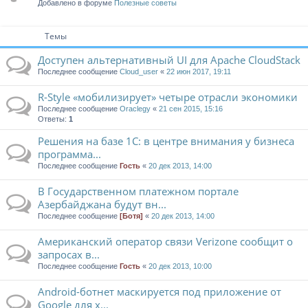
Добавлено в форуме
Полезные советы
Темы
Доступен альтернативный UI для Apache CloudStack
Последнее сообщение
Cloud_user
«
22 июн 2017, 19:11
R-Style «мобилизирует» четыре отрасли экономики
Последнее сообщение
Oraclegy
«
21 сен 2015, 15:16
Ответы:
1
Решения на базе 1С: в центре внимания у бизнеса
программа...
Последнее сообщение
Гость
«
20 дек 2013, 14:00
В Государственном платежном портале
Азербайджана будут вн...
Последнее сообщение
[Ботя]
«
20 дек 2013, 14:00
Американский оператор связи Verizone сообщит о
запросах в...
Последнее сообщение
Гость
«
20 дек 2013, 10:00
Android-ботнет маскируется под приложение от
Google для х...