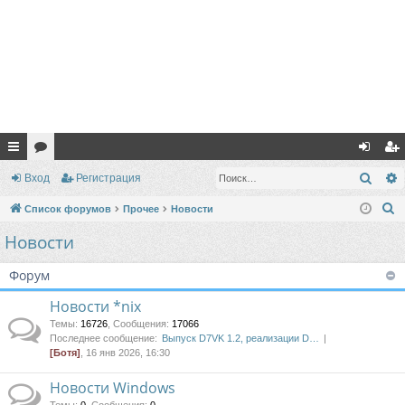
с
ор
хо
ег
Поис
Вход
Регистрация
ы
ум
д
ис
П
Список форумов
Прочее
Новости
лк
ы
тр
о
Новости
и
и
ац
с
Форум
ия
к
Новости *nix
Темы
:
16726
,
Сообщения
:
17066
Последнее сообщение:
Выпуск D7VK 1.2, реализации D…
[Ботя]
, 16 янв 2026, 16:30
Новости Windows