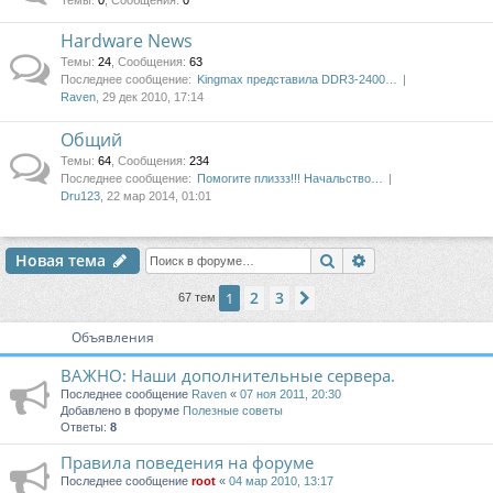
Темы
:
0
,
Сообщения
:
0
Hardware News
Темы
:
24
,
Сообщения
:
63
Последнее сообщение:
Kingmax представила DDR3-2400…
Raven
, 29 дек 2010, 17:14
Общий
Темы
:
64
,
Сообщения
:
234
Последнее сообщение:
Помогите плиззз!!! Начальство…
Dru123
, 22 мар 2014, 01:01
Поиск
Расширенный п
Новая тема
2
3
1
След.
67 тем
Объявления
ВАЖНО: Наши дополнительные сервера.
Последнее сообщение
Raven
«
07 ноя 2011, 20:30
Добавлено в форуме
Полезные советы
Ответы:
8
Правила поведения на форуме
Последнее сообщение
root
«
04 мар 2010, 13:17