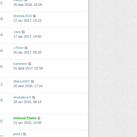
Raven
31
26 апр 2018, 19:28
Bootsik2015
48
27 окт 2017, 19:23
cano
24
17 авг 2017, 14:50
z7foon
64
05 авг 2017, 00:28
kamenev
35
01 фев 2017, 02:58
Bloknot007
12
20 июл 2016, 17:16
Anatoljevich
46
28 окт 2015, 08:14
Infernal Flame
92
21 окт 2015, 14:58
jedi12