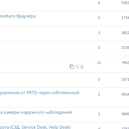
6
536
 любого браузера
0
273
3
382
3
372
11
795
1
2
2
337
домления от PRTG через собственный
2
403
на камеры наружного наблюдения
2
368
та (СЭД, Service Desk, Help Desk)