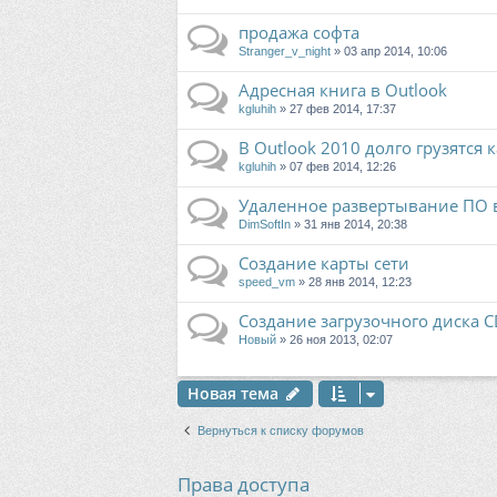
продажа софта
Stranger_v_night
» 03 апр 2014, 10:06
Адресная книга в Outlook
kgluhih
» 27 фев 2014, 17:37
В Outlook 2010 долго грузятся
kgluhih
» 07 фев 2014, 12:26
Удаленное развертывание ПО 
DimSoftIn
» 31 янв 2014, 20:38
Создание карты сети
speed_vm
» 28 янв 2014, 12:23
Создание загрузочного диска C
Новый
» 26 ноя 2013, 02:07
Новая тема
Вернуться к списку форумов
Права доступа