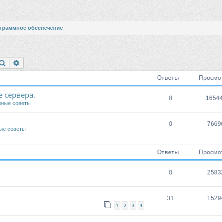
граммное обеспечение
Поиск
Расширенный поиск
Ответы
Просмо
 сервера.
8
1654
зные советы
0
7669
ые советы
Ответы
Просмо
0
2583
31
1529
1
2
3
4