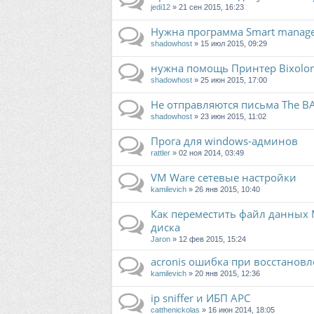
jedi12
» 21 сен 2015, 16:23
Нужна программа Smart manag
shadowhost
» 15 июл 2015, 09:29
нужна помощь Принтер Bixolon
shadowhost
» 25 июн 2015, 17:00
Не отправляются письма The BA
shadowhost
» 23 июн 2015, 11:02
Прога для windows-админов
rattler
» 02 ноя 2014, 03:49
VM Ware сетевые настройки
kamilevich
» 26 янв 2015, 10:40
Как переместить файл данных M
диска
Jaron
» 12 фев 2015, 15:24
acronis ошибка при восстанов
kamilevich
» 20 янв 2015, 12:36
ip sniffer и ИБП APC
catthenickolas
» 16 июн 2014, 18:05