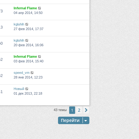
Infernal Flame
73
04 апр 2014, 14:50
kgluhih
13
27 фев 2014, 17:37
kgluhih
60
20 фев 2014, 16:06
Infernal Flame
52
03 фев 2014, 15:40
speed_vm
62
28 янв 2014, 12:23
Новый
41
01 дек 2013, 22:18
2
1
След.
43 темы
Перейти