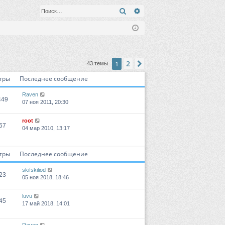
Поиск
Расширенный поиск
2
1
След.
43 темы
тры
Последнее сообщение
Raven
449
07 ноя 2011, 20:30
root
67
04 мар 2010, 13:17
тры
Последнее сообщение
skifskiliod
23
05 ноя 2018, 18:46
luvu
45
17 май 2018, 14:01