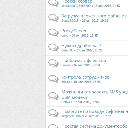
Прокси сервер
alexander123456789
» 13 апр 2015, 14:57
Загрузка вложенного файла из
Bootsik2015
» 27 окт 2017, 19:23
Proxy Server
cano
» 04 окт 2015, 17:35
Нужны драйвера!!!
SelerOk
» 17 дек 2010, 23:27
Проблема с флешкой
Lupino
» 07 апр 2011, 21:34
контроль сотрудников
66613
» 18 июл 2016, 17:43
Можно ли отправлять SMS уве
GSM модем?
Petiya
» 27 окт 2015, 02:02
Помогите по поводу софтины 
sergey310887
» 20 окт 2015, 19:22
Простая система документооборо