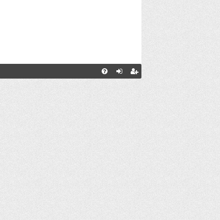
С
FA
хо
ег
Q
д
ис
тр
ац
ия