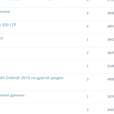
0
275
ement
0
409
 350 LTP
4
485
t!
1
364
2
362
1
314
S Outlook 2010 на другой раздел
3
495
лении данных
1
297
3
450