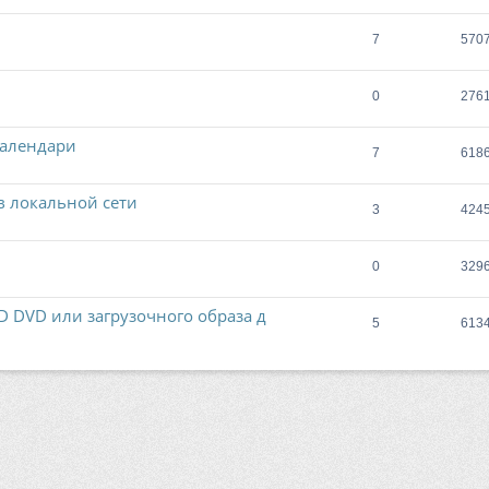
7
570
0
276
 календари
7
618
в локальной сети
3
424
0
329
D DVD или загрузочного образа д
5
613