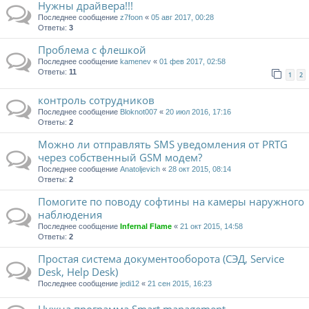
Нужны драйвера!!!
Последнее сообщение
z7foon
«
05 авг 2017, 00:28
Ответы:
3
Проблема с флешкой
Последнее сообщение
kamenev
«
01 фев 2017, 02:58
Ответы:
11
1
2
контроль сотрудников
Последнее сообщение
Bloknot007
«
20 июл 2016, 17:16
Ответы:
2
Можно ли отправлять SMS уведомления от PRTG
через собственный GSM модем?
Последнее сообщение
Anatoljevich
«
28 окт 2015, 08:14
Ответы:
2
Помогите по поводу софтины на камеры наружного
наблюдения
Последнее сообщение
Infernal Flame
«
21 окт 2015, 14:58
Ответы:
2
Простая система документооборота (СЭД, Service
Desk, Help Desk)
Последнее сообщение
jedi12
«
21 сен 2015, 16:23