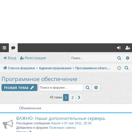
с
ор
хо
ег
Поис
Вход
Регистрация
ы
ум
д
ис
П
Список форумов
Администрирование
Программное обеспечение
лк
ы
тр
о
Программное обеспечение
и
и
ац
Поиск
Расширенный п
Новая тема
с
ия
к
2
1
След.
43 темы
Объявления
ВАЖНО: Наши дополнительные сервера.
Последнее сообщение
Raven
«
07 ноя 2011, 20:30
Добавлено в форуме
Полезные советы