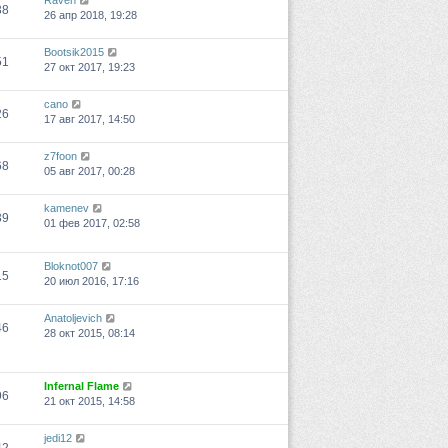
Raven
38
26 апр 2018, 19:28
Bootsik2015
51
27 окт 2017, 19:23
cano
26
17 авг 2017, 14:50
z7foon
68
05 авг 2017, 00:28
kamenev
39
01 фев 2017, 02:58
Bloknot007
15
20 июл 2016, 17:16
Anatoljevich
46
28 окт 2015, 08:14
Infernal Flame
96
21 окт 2015, 14:58
jedi12