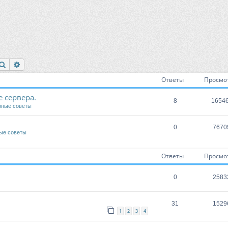
Поиск
Расширенный поиск
Ответы
Просмо
 сервера.
8
1654
зные советы
0
7670
ые советы
Ответы
Просмо
0
2583
31
1529
1
2
3
4