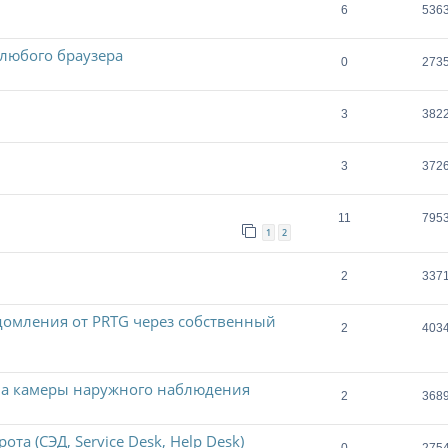
6
536
 любого браузера
0
273
3
382
3
372
11
795
1
2
2
337
домления от PRTG через собственный
2
403
на камеры наружного наблюдения
2
368
та (СЭД, Service Desk, Help Desk)