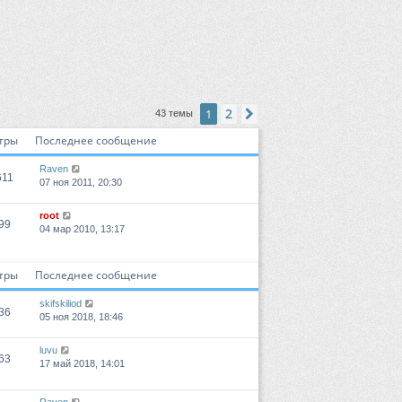
2
1
След.
43 темы
тры
Последнее сообщение
Raven
611
07 ноя 2011, 20:30
root
99
04 мар 2010, 13:17
тры
Последнее сообщение
skifskiliod
36
05 ноя 2018, 18:46
luvu
63
17 май 2018, 14:01