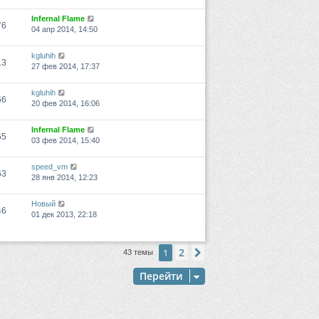
Infernal Flame
76
04 апр 2014, 14:50
kgluhih
13
27 фев 2014, 17:37
kgluhih
66
20 фев 2014, 16:06
Infernal Flame
55
03 фев 2014, 15:40
speed_vm
63
28 янв 2014, 12:23
Новый
46
01 дек 2013, 22:18
2
1
След.
43 темы
Перейти