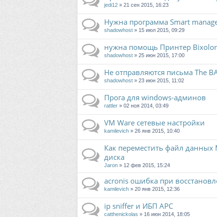
jedi12
» 21 сен 2015, 16:23
Нужна программа Smart manag
shadowhost
» 15 июл 2015, 09:29
нужна помощь Принтер Bixolon
shadowhost
» 25 июн 2015, 17:00
Не отправляются письма The BA
shadowhost
» 23 июн 2015, 11:02
Прога для windows-админов
rattler
» 02 ноя 2014, 03:49
VM Ware сетевые настройки
kamilevich
» 26 янв 2015, 10:40
Как переместить файл данных M
диска
Jaron
» 12 фев 2015, 15:24
acronis ошибка при восстанов
kamilevich
» 20 янв 2015, 12:36
ip sniffer и ИБП APC
catthenickolas
» 16 июн 2014, 18:05