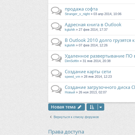
продажа софта
Stranger_v_night
» 03 апр 2014, 10:06
Адресная книга в Outlook
kgluhih
» 27 фев 2014, 17:37
В Outlook 2010 долго грузятся
kgluhih
» 07 фев 2014, 12:26
Удаленное развертывание ПО 
DimSoftIn
» 31 янв 2014, 20:38
Создание карты сети
speed_vm
» 28 янв 2014, 12:23
Создание загрузочного диска C
Новый
» 26 ноя 2013, 02:07
Новая тема
Вернуться к списку форумов
Права доступа