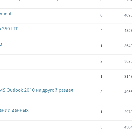
0
275
ement
0
409
 350 LTP
4
485
t!
1
364
2
362
1
314
S Outlook 2010 на другой раздел
3
495
лении данных
1
297
3
450