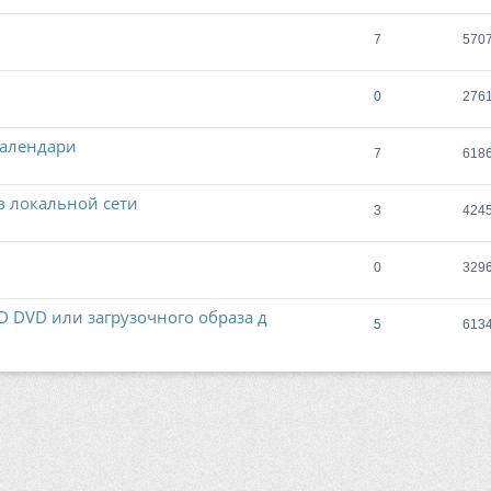
7
570
0
276
 календари
7
618
в локальной сети
3
424
0
329
D DVD или загрузочного образа д
5
613