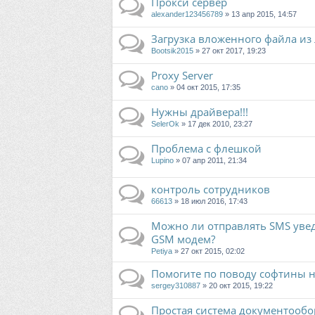
Прокси сервер
alexander123456789
» 13 апр 2015, 14:57
Загрузка вложенного файла из
Bootsik2015
» 27 окт 2017, 19:23
Proxy Server
cano
» 04 окт 2015, 17:35
Нужны драйвера!!!
SelerOk
» 17 дек 2010, 23:27
Проблема с флешкой
Lupino
» 07 апр 2011, 21:34
контроль сотрудников
66613
» 18 июл 2016, 17:43
Можно ли отправлять SMS уве
GSM модем?
Petiya
» 27 окт 2015, 02:02
Помогите по поводу софтины 
sergey310887
» 20 окт 2015, 19:22
Простая система документооборо