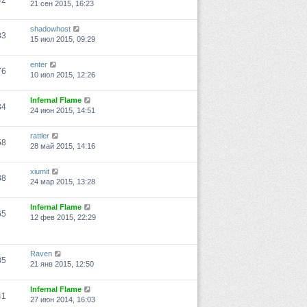
42
21 сен 2015, 16:23
shadowhost
83
15 июл 2015, 09:29
enter
76
10 июл 2015, 12:26
Infernal Flame
34
24 июн 2015, 14:51
rattler
58
28 май 2015, 14:16
xiumit
88
24 мар 2015, 13:28
Infernal Flame
65
12 фев 2015, 22:29
Raven
85
21 янв 2015, 12:50
Infernal Flame
41
27 июн 2014, 16:03