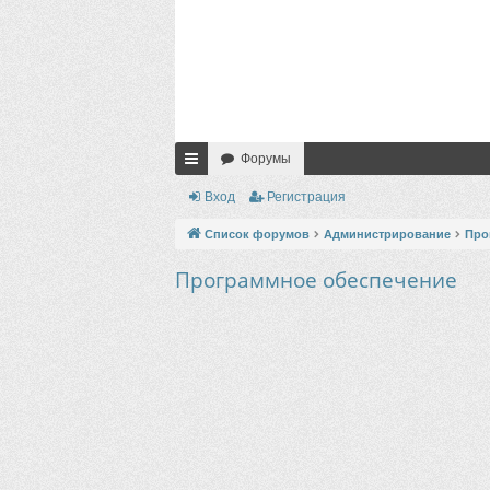
Форумы
с
Вход
Регистрация
ы
Список форумов
Администрирование
Про
лк
Программное обеспечение
и