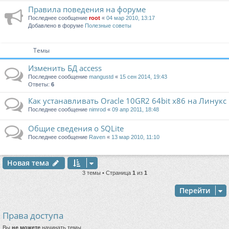
Правила поведения на форуме
Последнее сообщение
root
«
04 мар 2010, 13:17
Добавлено в форуме
Полезные советы
Темы
Изменить БД access
Последнее сообщение
mangustd
«
15 сен 2014, 19:43
Ответы:
6
Как устанавливать Oracle 10GR2 64bit x86 на Линукс
Последнее сообщение
nimrod
«
09 апр 2011, 18:48
Общие сведения о SQLite
Последнее сообщение
Raven
«
13 мар 2010, 11:10
Новая тема
3 темы • Страница
1
из
1
Перейти
Права доступа
Вы
не можете
начинать темы