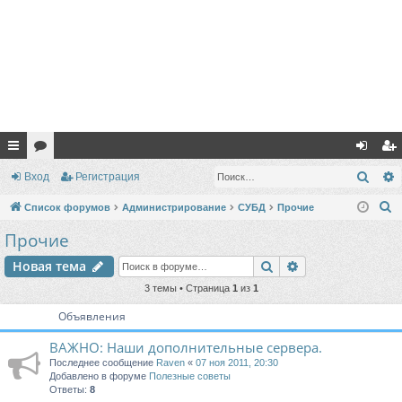
с
ор
хо
ег
Поис
Вход
Регистрация
ы
ум
д
ис
П
Список форумов
Администрирование
СУБД
Прочие
лк
ы
тр
о
Прочие
и
и
ац
Поиск
Расширенный п
Новая тема
с
ия
к
3 темы • Страница
1
из
1
Объявления
ВАЖНО: Наши дополнительные сервера.
Последнее сообщение
Raven
«
07 ноя 2011, 20:30
Добавлено в форуме
Полезные советы
Ответы:
8