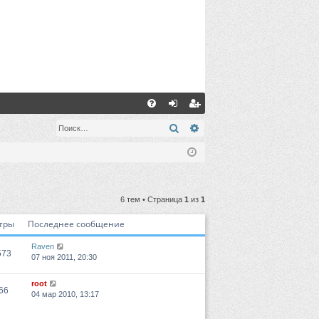
С
FA
хо
ег
Поиск
Расширенный поиск
Q
д
ис
тр
ац
6 тем • Страница
1
из
1
ия
тры
Последнее сообщение
Raven
573
07 ноя 2011, 20:30
root
66
04 мар 2010, 13:17