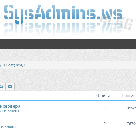
БД
PostgreSQL
Поиск
Расширенный поиск
Ответы
Просмо
 сервера.
8
1654
зные советы
0
7670
ые советы