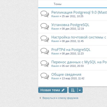
Темы
Репликация Postgresql 9.0 (Mast
Raven
» 25 авг 2011, 10:25
Установка PostgreSQL
Raven
» 08 дек 2010, 12:19
Настройка почтовой системы c
Raven
» 08 дек 2010, 11:45
ProFTPd на PostgreSQL
Raven
» 08 дек 2010, 11:23
Перенос данных c MySQL на Po
Raven
» 05 окт 2010, 20:33
Общие сведения
Raven
» 13 мар 2010, 11:42
Новая тема
Вернуться к списку форумов