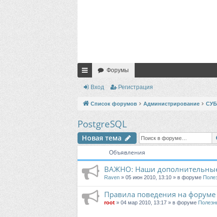
Форумы
с
Вход
Регистрация
ы
Список форумов
Администрирование
СУ
лк
PostgreSQL
и
Новая тема
Объявления
ВАЖНО: Наши дополнительные
Raven
» 05 июн 2010, 13:10 » в форуме
Поле
Правила поведения на форуме
root
» 04 мар 2010, 13:17 » в форуме
Полезн