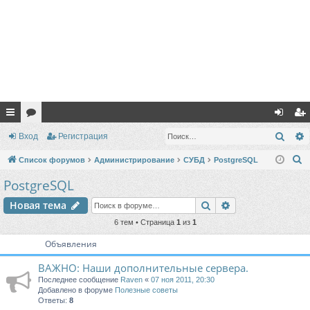
с
ор
хо
ег
Поис
Вход
Регистрация
ы
ум
д
ис
П
Список форумов
Администрирование
СУБД
PostgreSQL
лк
ы
тр
о
PostgreSQL
и
и
ац
Поиск
Расширенный п
Новая тема
с
ия
к
6 тем • Страница
1
из
1
Объявления
ВАЖНО: Наши дополнительные сервера.
Последнее сообщение
Raven
«
07 ноя 2011, 20:30
Добавлено в форуме
Полезные советы
Ответы:
8