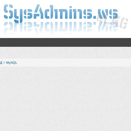
БД
MySQL