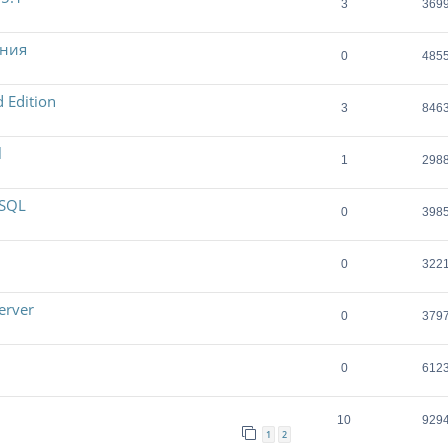
3
369
ения
0
485
 Edition
3
846
l
1
298
ySQL
0
398
0
322
erver
0
379
0
612
10
929
1
2