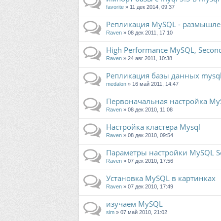
favorite
» 11 дек 2014, 09:37
Репликация MySQL - размышл
Raven
» 08 дек 2011, 17:10
High Performance MySQL, Second
Raven
» 24 авг 2011, 10:38
Репликация базы данных mysq
medalon
» 16 май 2011, 14:47
Первоначальная настройка M
Raven
» 08 дек 2010, 11:08
Настройка кластера Mysql
Raven
» 08 дек 2010, 09:54
Параметры настройки MySQL S
Raven
» 07 дек 2010, 17:56
Установка MySQL в картинках
Raven
» 07 дек 2010, 17:49
изучаем MySQL
sim
» 07 май 2010, 21:02