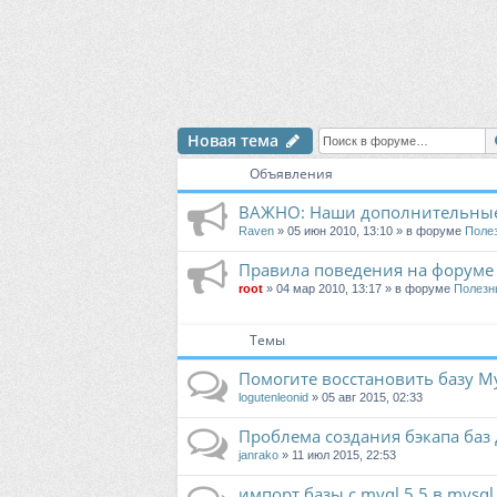
Новая тема
Объявления
ВАЖНО: Наши дополнительные
Raven
» 05 июн 2010, 13:10 » в форуме
Поле
Правила поведения на форуме
root
» 04 мар 2010, 13:17 » в форуме
Полезн
Темы
Помогите восстановить базу My
logutenleonid
» 05 авг 2015, 02:33
Проблема создания бэкапа баз
janrako
» 11 июл 2015, 22:53
импорт базы c myql 5.5 в mysql