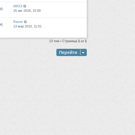
66613
00
15 авг 2016, 15:00
Raven
06
13 мар 2010, 11:01
13 тем • Страница
1
из
1
Перейти