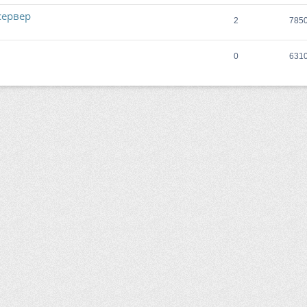
сервер
2
785
0
631