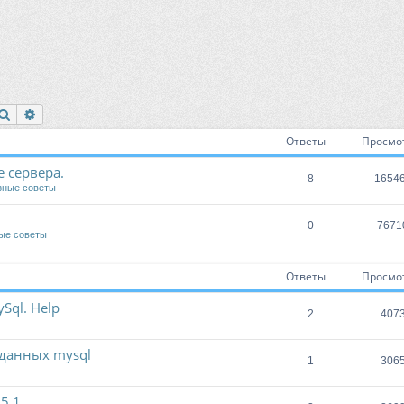
Поиск
Расширенный поиск
Ответы
Просмо
 сервера.
8
1654
зные советы
0
7671
ые советы
Ответы
Просмо
Sql. Help
2
407
 данных mysql
1
306
 5.1