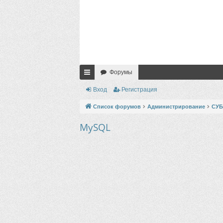
Форумы
с
Вход
Регистрация
ы
Список форумов
Администрирование
СУ
лк
MySQL
и