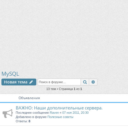
MySQL
Поиск
Расширенный п
Новая тема
13 тем • Страница
1
из
1
Объявления
ВАЖНО: Наши дополнительные сервера.
Последнее сообщение
Raven
«
07 ноя 2011, 20:30
Добавлено в форуме
Полезные советы
Ответы:
8