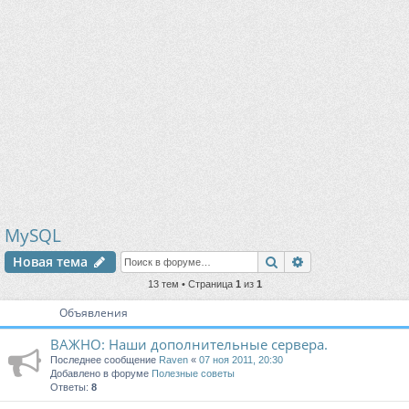
MySQL
Поиск
Расширенный п
Новая тема
13 тем • Страница
1
из
1
Объявления
ВАЖНО: Наши дополнительные сервера.
Последнее сообщение
Raven
«
07 ноя 2011, 20:30
Добавлено в форуме
Полезные советы
Ответы:
8