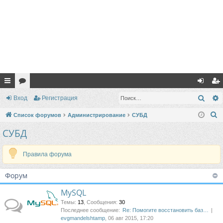
с
ор
хо
ег
Поис
Вход
Регистрация
ы
ум
д
ис
П
Список форумов
Администрирование
СУБД
лк
ы
тр
о
СУБД
и
и
ац
с
Правила форума
ия
к
Форум
MySQL
Темы
:
13
,
Сообщения
:
30
Последнее сообщение:
Re: Помогите восстановить баз…
evgmandelshtamp
, 06 авг 2015, 17:20