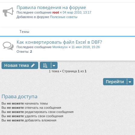
Правила поведения на форуме
Последнее сообщение
root
«
04 мар 2010, 13:17
Добавлено в форуме
Полезные советы
Темы
Как конвертировать файл Excel в DBF?
Последнее сообщение
Monkeysx
«
11 июл 2018, 15:26
Ответы:
2
Новая тема
1 тема • Страница
1
из
1
Перейти
Права доступа
Вы
не можете
начинать темы
Вы
не можете
отвечать на сообщения
Вы
не можете
редактировать свои сообщения
Вы
не можете
удалять свои сообщения
Вы
не можете
добавлять вложения