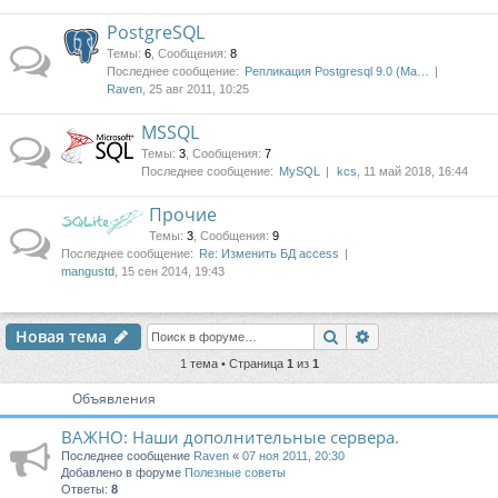
PostgreSQL
Темы
:
6
,
Сообщения
:
8
Последнее сообщение:
Репликация Postgresql 9.0 (Ma…
Raven
, 25 авг 2011, 10:25
MSSQL
Темы
:
3
,
Сообщения
:
7
Последнее сообщение:
MySQL
kcs
, 11 май 2018, 16:44
Прочие
Темы
:
3
,
Сообщения
:
9
Последнее сообщение:
Re: Изменить БД access
mangustd
, 15 сен 2014, 19:43
Поиск
Расширенный п
Новая тема
1 тема • Страница
1
из
1
Объявления
ВАЖНО: Наши дополнительные сервера.
Последнее сообщение
Raven
«
07 ноя 2011, 20:30
Добавлено в форуме
Полезные советы
Ответы:
8