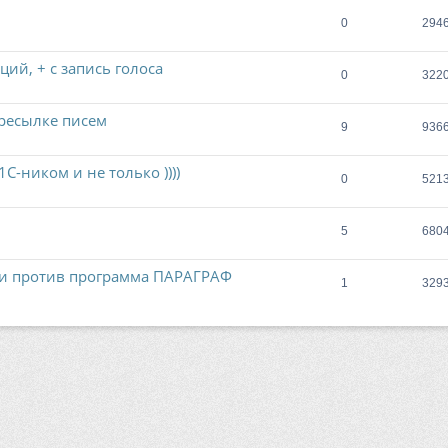
0
294
ий, + с запись голоса
0
322
ересылке писем
9
936
С-ником и не только ))))
0
521
5
680
 и против программа ПАРАГРАФ
1
329