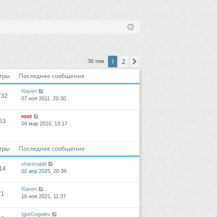
2
1
След.
36 тем
тры
Последнее сообщение
Raven
732
07 ноя 2011, 20:30
root
63
04 мар 2010, 13:17
тры
Последнее сообщение
sharerapid
14
02 апр 2025, 20:39
Raven
71
16 ноя 2021, 11:37
IgorGogolev