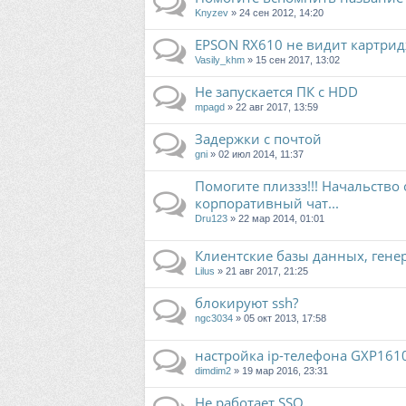
Knyzev
» 24 сен 2012, 14:20
EPSON RX610 не видит картри
Vasily_khm
» 15 сен 2017, 13:02
Не запускается ПК с HDD
mpagd
» 22 авг 2017, 13:59
Задержки с почтой
gni
» 02 июл 2014, 11:37
Помогите плиззз!!! Начальство 
корпоративный чат...
Dru123
» 22 мар 2014, 01:01
Клиентские базы данных, гене
Lilus
» 21 авг 2017, 21:25
блокируют ssh?
ngc3034
» 05 окт 2013, 17:58
настройка ip-телефона GXP161
dimdim2
» 19 мар 2016, 23:31
Не работает SSO