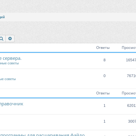
щий
Поиск
Расширенный поиск
Ответы
Просмо
 сервера.
8
1654
зные советы
0
7671
ые советы
Ответы
Просмо
правочник
1
6201
1
300
 программы для расшаривания файло