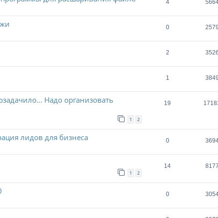
4
566
джи
0
257
2
352
1
384
озадачило... Надо организовать
19
1718
1
2
рация лидов для бизнеса
0
369
14
817
1
2
0
0
305