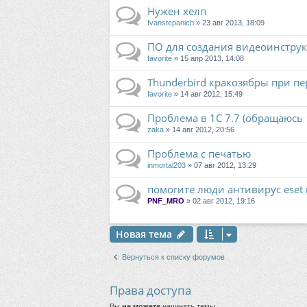
Нужен хелп
Ivanstepanich
» 23 авг 2013, 18:09
ПО для создания видеоинструкц
favorite
» 15 апр 2013, 14:08
Thunderbird кракозябры при п
favorite
» 14 авг 2012, 15:49
Проблема в 1С 7.7 (обращаюсь 1
zaka
» 14 авг 2012, 20:56
Проблема с печатью
inmortal203
» 07 авг 2012, 13:29
помогите люди антивирус eset
PNF_MRO
» 02 авг 2012, 19:16
Новая тема
Вернуться к списку форумов
Права доступа
Вы
не можете
начинать темы