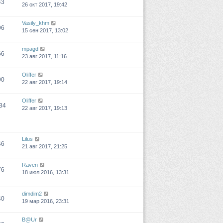
43
26 окт 2017, 19:42
Vasily_khm
96
15 сен 2017, 13:02
mpagd
66
23 авг 2017, 11:16
Oliffer
90
22 авг 2017, 19:14
Oliffer
34
22 авг 2017, 19:13
Lilus
46
21 авг 2017, 21:25
Raven
76
18 июл 2016, 13:31
dimdim2
40
19 мар 2016, 23:31
B@Ur