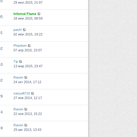
20
29 июл 2015, 21:07
Infernal Flame
05
18 июн 2015, 08:59
pash!
91
02 июн 2015, 19:22
Phantom
92
07 апр 2015, 23:07
Tip
63
13 мар 2015, 23:47
Raven
92
24 окт 2014, 17:12
vasya8710
29
27 янв 2014, 12:17
Raven
74
22 ноя 2013, 15:22
Raven
49
29 авг 2013, 13:43