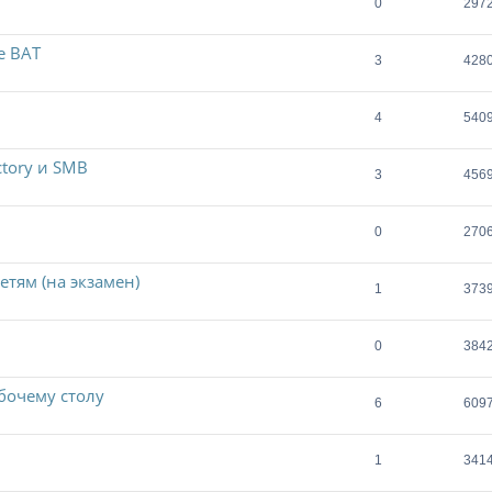
0
297
e BAT
3
428
4
540
ctory и SMB
3
456
0
270
тям (на экзамен)
1
373
0
384
бочему столу
6
609
1
341