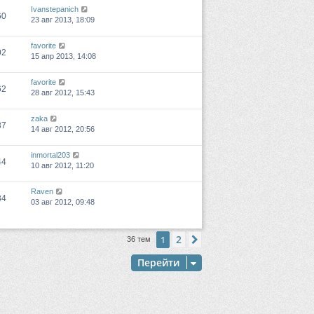
Ivanstepanich
60
23 авг 2013, 18:09
favorite
02
15 апр 2013, 14:08
favorite
62
28 авг 2012, 15:43
zaka
37
14 авг 2012, 20:56
inmortal203
44
10 авг 2012, 11:20
Raven
34
03 авг 2012, 09:48
2
1
След.
36 тем
Перейти