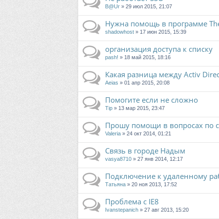
B@Ur
» 29 июл 2015, 21:07
Нужна помощь в программе Th
shadowhost
» 17 июн 2015, 15:39
организация доступа к списку
pash!
» 18 май 2015, 18:16
Какая разница между Activ Dire
Aeias
» 01 апр 2015, 20:08
Помогите если не сложно
Tip
» 13 мар 2015, 23:47
Прошу помощи в вопросах по се
Valeria
» 24 окт 2014, 01:21
Связь в городе Надым
vasya8710
» 27 янв 2014, 12:17
Подключение к удаленному ра
Татьяна
» 20 ноя 2013, 17:52
Проблема с IE8
Ivanstepanich
» 27 авг 2013, 15:20