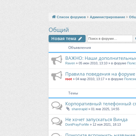
Список форумов
Администрирование
Об
Общий
Новая тема
Объявления
ВАЖНО: Наши дополнительные
Raven
» 05 июн 2010, 13:10 » в форуме
Поле
Правила поведения на форуме
root
» 04 мар 2010, 13:17 » в форуме
Полезн
Темы
Корпоративный телефонный с
sharerapid
» 01 янв 2025, 14:55
Не хочет запускаться Винда
DontPrayForMe
» 12 ноя 2021, 18:13
Помогите вспомнить название