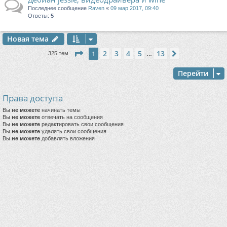
Последнее сообщение
Raven
«
09 мар 2017, 09:40
Ответы:
5
Новая тема
Страница
1
из
13
2
3
4
5
13
1
След.
325 тем
…
Перейти
Права доступа
Вы
не можете
начинать темы
Вы
не можете
отвечать на сообщения
Вы
не можете
редактировать свои сообщения
Вы
не можете
удалять свои сообщения
Вы
не можете
добавлять вложения