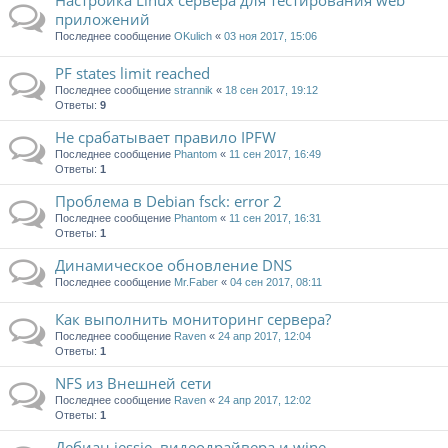
Настройка Linux сервера для тестирования web
приложений
Последнее сообщение
OKulich
«
03 ноя 2017, 15:06
PF states limit reached
Последнее сообщение
strannik
«
18 сен 2017, 19:12
Ответы:
9
Не срабатывает правило IPFW
Последнее сообщение
Phantom
«
11 сен 2017, 16:49
Ответы:
1
Проблема в Debian fsck: error 2
Последнее сообщение
Phantom
«
11 сен 2017, 16:31
Ответы:
1
Динамическое обновление DNS
Последнее сообщение
Mr.Faber
«
04 сен 2017, 08:11
Как выполнить мониторинг сервера?
Последнее сообщение
Raven
«
24 апр 2017, 12:04
Ответы:
1
NFS из Внешней сети
Последнее сообщение
Raven
«
24 апр 2017, 12:02
Ответы:
1
Дебиан jessie, видеодрайвера и wine