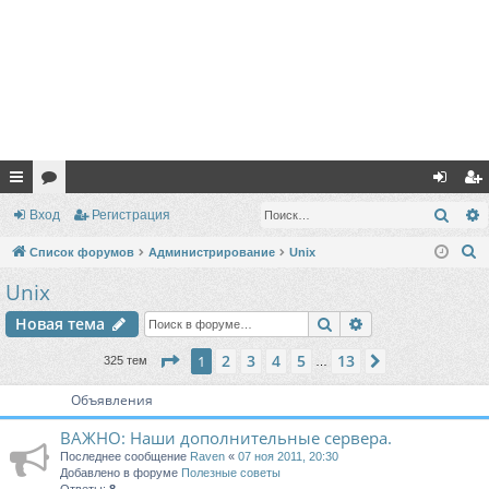
с
ор
хо
ег
Поис
Вход
Регистрация
ы
ум
д
ис
П
Список форумов
Администрирование
Unix
лк
ы
тр
о
Unix
и
и
ац
Поиск
Расширенный п
Новая тема
с
ия
к
Страница
1
из
13
2
3
4
5
13
1
След.
325 тем
…
Объявления
ВАЖНО: Наши дополнительные сервера.
Последнее сообщение
Raven
«
07 ноя 2011, 20:30
Добавлено в форуме
Полезные советы