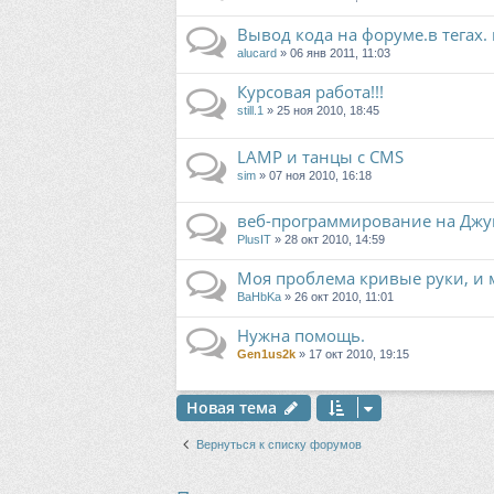
Вывод кода на форуме.в тегах.
alucard
» 06 янв 2011, 11:03
Курсовая работа!!!
still.1
» 25 ноя 2010, 18:45
LAMP и танцы с CMS
sim
» 07 ноя 2010, 16:18
веб-программирование на Джу
PlusIT
» 28 окт 2010, 14:59
Моя проблема кривые руки, и м
BaHbKa
» 26 окт 2010, 11:01
Нужна помощь.
Gen1us2k
» 17 окт 2010, 19:15
Новая тема
Вернуться к списку форумов