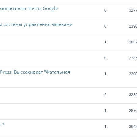
зопасности почты Google
0
327
м системы управления заявками
0
239
1
288
0
278
Press. Выскакивает "Фатальная
1
320
2
323
1
287
 ?
1
364