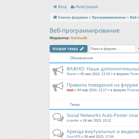
Вход
Регистрация
Список форумов
Программирование
Веб-
Веб-программирование
Модератор:
Gen1us2k
Новая тема
Объявления
ВАЖНО: Наши дополнительные
Raven
» 05 июн 2010, 13:10 » в форуме
Поле
Правила поведения на форуме
root
» 04 мар 2010, 13:17 » в форуме
Полезн
Темы
Social Networks Auto-Poster пл
ksander
» 18 авг 2023, 19:12
Аренда виртуальных и выделе
FourVPS
» 28 май 2023, 17:04