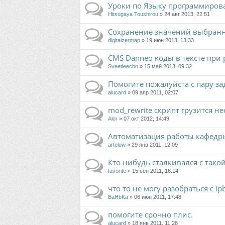
Уроки по Языку программирован
Hitsugaya Toushirou
» 24 авг 2013, 22:51
Сохранение значений выбран
digitaizermap
» 19 июн 2013, 13:33
CMS Danneo коды в тексте при
Sveetleechn
» 15 май 2013, 09:32
Помогите пожалуйста с пару зад
alucard
» 09 апр 2011, 02:07
mod_rewrite скрипт грузится не
Alor
» 07 окт 2012, 14:49
Автоматизация работы кафедр
artelow
» 29 янв 2011, 12:09
Кто нибудь сталкивался с такой 
favorite
» 15 сен 2011, 16:14
что то не могу разобраться с ip
BaHbKa
» 06 июн 2011, 17:48
помогите срочно плис.
alucard
» 18 янв 2011, 11:28