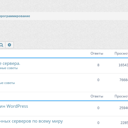
программирование
Поиск
Расширенный поиск
Ответы
Просмо
 сервера.
8
1654
зные советы
0
7668
ые советы
Ответы
Просмо
агин WordPress
0
2594
нных серверов по всему миру
0
228