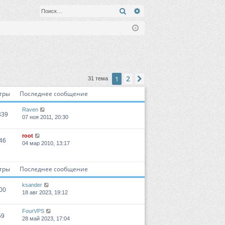
Поиск
Расширенный поиск
2
1
След.
31 тема
тры
Последнее сообщение
Raven
339
07 ноя 2011, 20:30
root
46
04 мар 2010, 13:17
тры
Последнее сообщение
ksander
00
18 авг 2023, 19:12
FourVPS
59
28 май 2023, 17:04