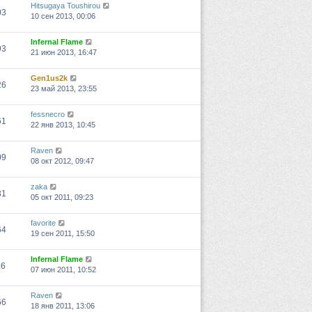
Hitsugaya Toushirou
03
10 сен 2013, 00:06
Infernal Flame
93
21 июн 2013, 16:47
Gen1us2k
26
23 май 2013, 23:55
fessnecro
61
22 янв 2013, 10:45
Raven
09
08 окт 2012, 09:47
zaka
31
05 окт 2011, 09:23
favorite
64
19 сен 2011, 15:50
Infernal Flame
16
07 июн 2011, 10:52
Raven
66
18 янв 2011, 13:06