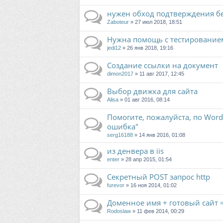
нужен обход подтверждения бе
Zaboteur
» 27 июл 2018, 18:51
Нужна помощь с тестирование
jedi12
» 26 янв 2018, 19:16
Создание ссылки на документ
dimon2017
» 11 авг 2017, 12:45
Выбор движка для сайта
Alisa
» 01 авг 2016, 08:14
Помогите, пожалуйста, по Word
ошибка"
serg16188
» 14 янв 2016, 01:08
из денвера в iis
enter
» 28 апр 2015, 01:54
Секретный POST запрос http
furevor
» 16 ноя 2014, 01:02
Доменное имя + готовый сайт =
Rodoslaw
» 11 фев 2014, 00:29