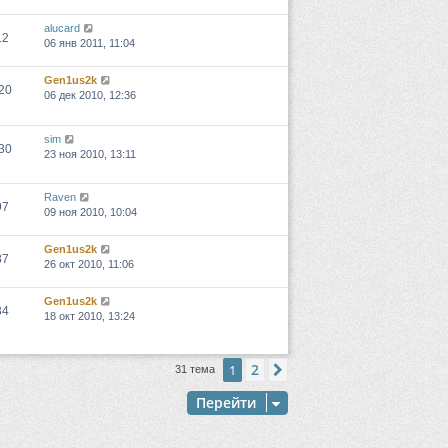
alucard
12
06 янв 2011, 11:04
Gen1us2k
20
06 дек 2010, 12:36
sim
30
23 ноя 2010, 13:11
Raven
97
09 ноя 2010, 10:04
Gen1us2k
87
26 окт 2010, 11:06
Gen1us2k
34
18 окт 2010, 13:24
2
1
След.
31 тема
Перейти