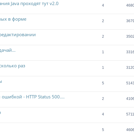
ия Java проходят тут v2.0
4
468
ных в форме
2
367
 редактировании
2
350
ачай...
1
331
сколько раз
1
312
ы
5
514
ошибкой - HTTP Status 500....
2
410
b
4
571
5
460