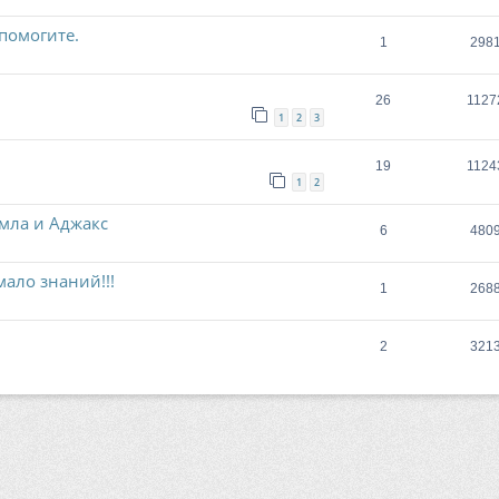
 помогите.
1
298
26
1127
1
2
3
19
1124
1
2
мла и Аджакс
6
480
ало знаний!!!
1
268
2
321