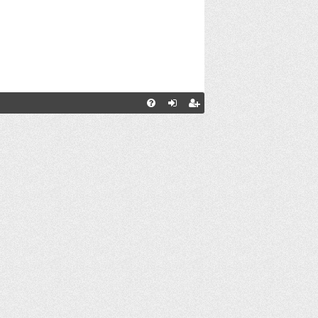
С
FA
хо
ег
Q
д
ис
тр
ац
ия