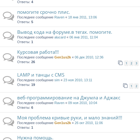
Ответы:
4
помогите срочно плис.
Последнее сообщение
Raven
«
18 янв 2011, 13:06
Ответы:
5
Вывод кода на форуме.в тегах. помогите.
Последнее сообщение
alucard
«
06 янв 2011, 11:04
Ответы:
1
Курсовая работа!!!
Последнее сообщение
Gen1us2k
«
06 дек 2010, 12:36
Ответы:
26
1
2
3
LAMP и танцы с CMS
Последнее сообщение
sim
«
23 ноя 2010, 13:11
Ответы:
19
1
2
веб-программирование на Джумла и Аджакс
Последнее сообщение
Raven
«
09 ноя 2010, 10:04
Ответы:
6
Моя проблема кривые руки, и мало знаний!!!
Последнее сообщение
Gen1us2k
«
26 окт 2010, 11:06
Ответы:
1
Нужна помощь.