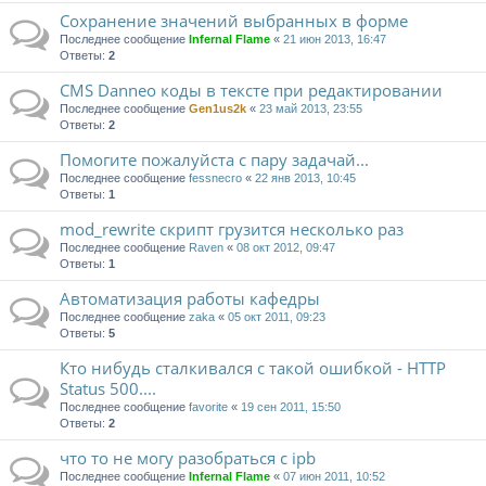
Сохранение значений выбранных в форме
Последнее сообщение
Infernal Flame
«
21 июн 2013, 16:47
Ответы:
2
CMS Danneo коды в тексте при редактировании
Последнее сообщение
Gen1us2k
«
23 май 2013, 23:55
Ответы:
2
Помогите пожалуйста с пару задачай...
Последнее сообщение
fessnecro
«
22 янв 2013, 10:45
Ответы:
1
mod_rewrite скрипт грузится несколько раз
Последнее сообщение
Raven
«
08 окт 2012, 09:47
Ответы:
1
Автоматизация работы кафедры
Последнее сообщение
zaka
«
05 окт 2011, 09:23
Ответы:
5
Кто нибудь сталкивался с такой ошибкой - HTTP
Status 500....
Последнее сообщение
favorite
«
19 сен 2011, 15:50
Ответы:
2
что то не могу разобраться с ipb
Последнее сообщение
Infernal Flame
«
07 июн 2011, 10:52