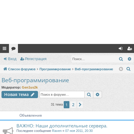
с
ор
хо
ег
Поис
Вход
Регистрация
ы
ум
д
ис
П
Список форумов
Программирование
Веб-программирование
лк
ы
тр
о
Веб-программирование
и
и
ац
Модератор:
Gen1us2k
с
ия
Поиск
Расширенный п
Новая тема
к
2
1
След.
31 тема
Объявления
ВАЖНО: Наши дополнительные сервера.
Последнее сообщение
Raven
«
07 ноя 2011, 20:30