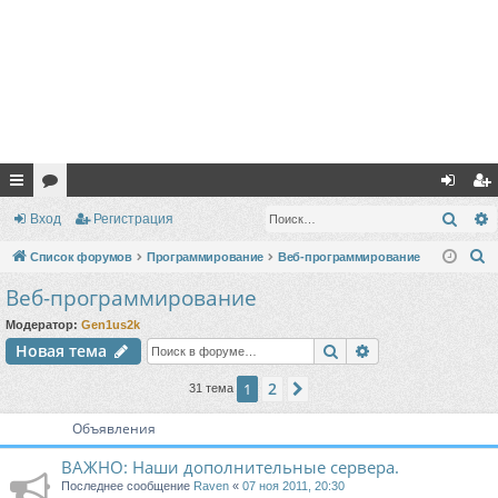
с
ор
хо
ег
Поис
Вход
Регистрация
ы
ум
д
ис
П
Список форумов
Программирование
Веб-программирование
лк
ы
тр
о
Веб-программирование
и
и
ац
Модератор:
Gen1us2k
с
ия
Поиск
Расширенный п
Новая тема
к
2
1
След.
31 тема
Объявления
ВАЖНО: Наши дополнительные сервера.
Последнее сообщение
Raven
«
07 ноя 2011, 20:30