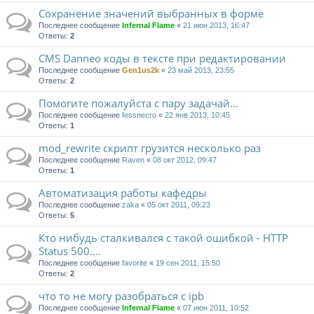
Сохранение значений выбранных в форме
Последнее сообщение
Infernal Flame
«
21 июн 2013, 16:47
Ответы:
2
CMS Danneo коды в тексте при редактировании
Последнее сообщение
Gen1us2k
«
23 май 2013, 23:55
Ответы:
2
Помогите пожалуйста с пару задачай...
Последнее сообщение
fessnecro
«
22 янв 2013, 10:45
Ответы:
1
mod_rewrite скрипт грузится несколько раз
Последнее сообщение
Raven
«
08 окт 2012, 09:47
Ответы:
1
Автоматизация работы кафедры
Последнее сообщение
zaka
«
05 окт 2011, 09:23
Ответы:
5
Кто нибудь сталкивался с такой ошибкой - HTTP
Status 500....
Последнее сообщение
favorite
«
19 сен 2011, 15:50
Ответы:
2
что то не могу разобраться с ipb
Последнее сообщение
Infernal Flame
«
07 июн 2011, 10:52