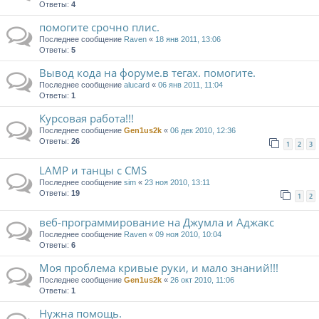
Ответы:
4
помогите срочно плис.
Последнее сообщение
Raven
«
18 янв 2011, 13:06
Ответы:
5
Вывод кода на форуме.в тегах. помогите.
Последнее сообщение
alucard
«
06 янв 2011, 11:04
Ответы:
1
Курсовая работа!!!
Последнее сообщение
Gen1us2k
«
06 дек 2010, 12:36
Ответы:
26
1
2
3
LAMP и танцы с CMS
Последнее сообщение
sim
«
23 ноя 2010, 13:11
Ответы:
19
1
2
веб-программирование на Джумла и Аджакс
Последнее сообщение
Raven
«
09 ноя 2010, 10:04
Ответы:
6
Моя проблема кривые руки, и мало знаний!!!
Последнее сообщение
Gen1us2k
«
26 окт 2010, 11:06
Ответы:
1
Нужна помощь.