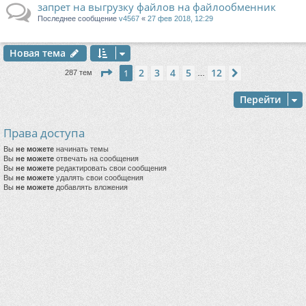
запрет на выгрузку файлов на файлообменник
Последнее сообщение
v4567
«
27 фев 2018, 12:29
Новая тема
Страница
1
из
12
2
3
4
5
12
1
След.
287 тем
…
Перейти
Права доступа
Вы
не можете
начинать темы
Вы
не можете
отвечать на сообщения
Вы
не можете
редактировать свои сообщения
Вы
не можете
удалять свои сообщения
Вы
не можете
добавлять вложения