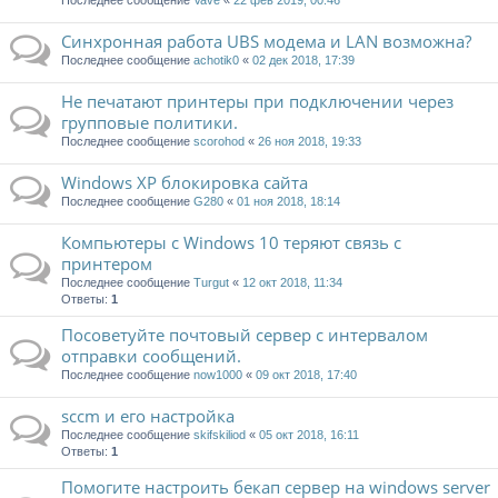
Последнее сообщение
Vave
«
22 фев 2019, 00:46
Синхронная работа UBS модема и LAN возможна?
Последнее сообщение
achotik0
«
02 дек 2018, 17:39
Не печатают принтеры при подключении через
групповые политики.
Последнее сообщение
scorohod
«
26 ноя 2018, 19:33
Windows XP блокировка сайта
Последнее сообщение
G280
«
01 ноя 2018, 18:14
Компьютеры с Windows 10 теряют связь с
принтером
Последнее сообщение
Turgut
«
12 окт 2018, 11:34
Ответы:
1
Посоветуйте почтовый сервер с интервалом
отправки сообщений.
Последнее сообщение
now1000
«
09 окт 2018, 17:40
sccm и его настройка
Последнее сообщение
skifskiliod
«
05 окт 2018, 16:11
Ответы:
1
Помогите настроить бекап сервер на windows server