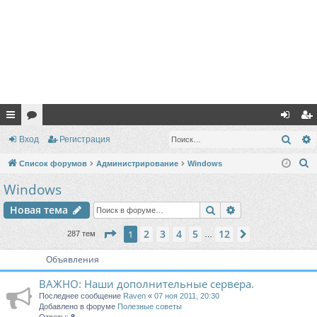
с
ор
хо
ег
Поис
Вход
Регистрация
ы
ум
д
ис
П
Список форумов
Администрирование
Windows
лк
ы
тр
о
Windows
и
и
ац
Поиск
Расширенный п
Новая тема
с
ия
к
Страница
1
из
12
2
3
4
5
12
1
След.
287 тем
…
Объявления
ВАЖНО: Наши дополнительные сервера.
Последнее сообщение
Raven
«
07 ноя 2011, 20:30
Добавлено в форуме
Полезные советы