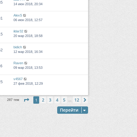
35
14 июн 2018, 20:34
AlexS
81
06 июн 2018, 12:57
ildar32
15
20 мар 2018, 18:58
bidich
52
12 мар 2018, 16:34
Raven
16
09 мар 2018, 13:53
v4567
25
27 фев 2018, 12:29
Страница
1
из
12
2
3
4
5
12
1
След.
287 тем
…
Перейти