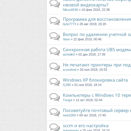
нвовой видеокарты?
Nikos6546
» 10 фев 2024, 22:38
Программа для восстановлени
byte7773
» 26 авг 2018, 20:20
Вопрос по удалению учетной за
Vave
» 22 фев 2019, 00:46
Синхронная работа UBS модем
achotik0
» 02 дек 2018, 17:39
Не печатают принтеры при по
scorohod
» 26 ноя 2018, 19:33
Windows XP блокировка сайта
G280
» 01 ноя 2018, 18:14
Компьютеры с Windows 10 теря
Turgut
» 12 окт 2018, 02:44
Посоветуйте почтовый сервер 
now1000
» 09 окт 2018, 17:40
sccm и его настройка
ponomarev
» 25 сен 2018, 16:15