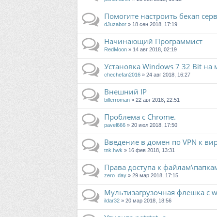
Помогите настроить бекап серв
dJuzabor
» 18 сен 2018, 17:19
Начинающий Программист
RedMoon
» 14 авг 2018, 02:19
Установка Windows 7 32 Bit на
chechefan2016
» 24 авг 2018, 16:27
Внешний IP
billerroman
» 22 авг 2018, 22:51
Проблема с Chrome.
pavel666
» 20 июл 2018, 17:50
Введение в домен по VPN к ви
tnk.hwk
» 16 фев 2018, 13:31
Права доступа к файлам\папка
zero_day
» 29 мар 2018, 17:15
Мультизагрузочная флешка с w
ildar32
» 20 мар 2018, 18:56