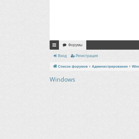
Форумы
с
Вход
Регистрация
ы
Список форумов
Администрирование
Win
лк
Windows
и