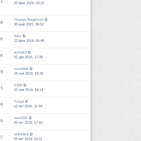
71
20 фев 2024, 20:22
Thomas Bergersen
68
30 май 2022, 09:52
Vave
35
22 фев 2019, 00:46
achotik0
96
02 дек 2018, 17:39
scorohod
29
26 ноя 2018, 19:33
G280
15
01 ноя 2018, 18:14
Turgut
69
12 окт 2018, 11:34
now1000
93
09 окт 2018, 17:40
skifskiliod
67
05 окт 2018, 16:11