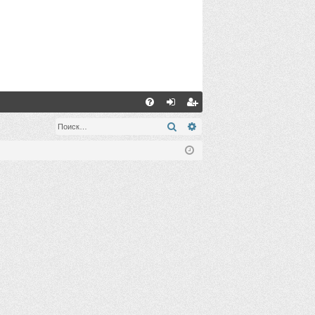
С
FA
хо
ег
Поиск
Расширенный поиск
Q
д
ис
тр
ац
ия