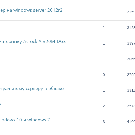
ер на windows server 2012r2
1
315
1
312
 материнку Asrock A 320M-DGS
1
339
1
306
0
279
ртуальному серверу в облаке
1
331
м
2
357
indows 10 и windows 7
3
416