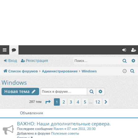
с
ор
хо
ег
Поис
Вход
Регистрация
ы
ум
д
ис
П
Список форумов
Администрирование
Windows
лк
ы
тр
о
Windows
и
и
ац
Поиск
Расширенный п
Новая тема
с
ия
к
Страница
1
из
12
2
3
4
5
12
1
След.
287 тем
…
Объявления
ВАЖНО: Наши дополнительные сервера.
Последнее сообщение
Raven
«
07 ноя 2011, 20:30
Добавлено в форуме
Полезные советы