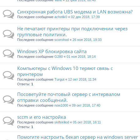
Последнее сообщение
Vave
«
22 фев 2019, 00:46
Синхронная работа UBS модема и LAN возможна?
Последнее сообщение
achotik0
«
02 дек 2018, 17:39
Не печатают принтеры при подключении через
групповые политики.
Последнее сообщение
scorohod
«
26 ноя 2018, 19:33
Windows XP блокировка сайта
Последнее сообщение
G280
«
01 ноя 2018, 18:14
Компьютеры с Windows 10 теряют связь с
принтером
Последнее сообщение
Turgut
«
12 окт 2018, 11:34
Ответы:
1
Посоветуйте почтовый сервер с интервалом
отправки сообщений.
Последнее сообщение
now1000
«
09 окт 2018, 17:40
sccm и его настройка
Последнее сообщение
skifskiliod
«
05 окт 2018, 16:11
Ответы:
1
Помогите настроить бекап сервер на windows server