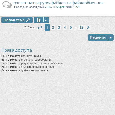
запрет на выгрузку файлов на файлообменник
Последнее сообщение
v4567
«
27 фев 2018, 12:29
Новая тема
Страница
1
из
12
2
3
4
5
12
1
След.
287 тем
…
Перейти
Права доступа
Вы
не можете
начинать темы
Вы
не можете
отвечать на сообщения
Вы
не можете
редактировать свои сообщения
Вы
не можете
удалять свои сообщения
Вы
не можете
добавлять вложения