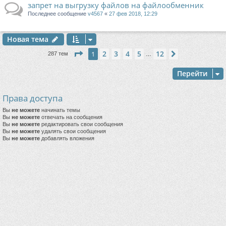
запрет на выгрузку файлов на файлообменник
Последнее сообщение
v4567
«
27 фев 2018, 12:29
Новая тема
Страница
1
из
12
2
3
4
5
12
1
След.
287 тем
…
Перейти
Права доступа
Вы
не можете
начинать темы
Вы
не можете
отвечать на сообщения
Вы
не можете
редактировать свои сообщения
Вы
не можете
удалять свои сообщения
Вы
не можете
добавлять вложения