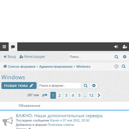
с
ор
хо
ег
Поис
Вход
Регистрация
ы
ум
д
ис
П
Список форумов
Администрирование
Windows
лк
ы
тр
о
Windows
и
и
ац
Поиск
Расширенный п
Новая тема
с
ия
к
Страница
1
из
12
2
3
4
5
12
1
След.
287 тем
…
Объявления
ВАЖНО: Наши дополнительные сервера.
Последнее сообщение
Raven
«
07 ноя 2011, 20:30
Добавлено в форуме
Полезные советы