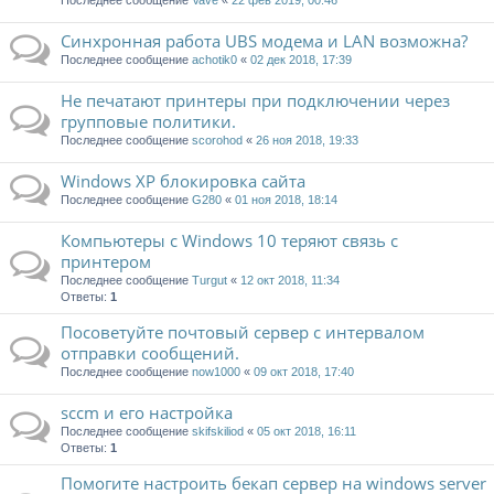
Последнее сообщение
Vave
«
22 фев 2019, 00:46
Синхронная работа UBS модема и LAN возможна?
Последнее сообщение
achotik0
«
02 дек 2018, 17:39
Не печатают принтеры при подключении через
групповые политики.
Последнее сообщение
scorohod
«
26 ноя 2018, 19:33
Windows XP блокировка сайта
Последнее сообщение
G280
«
01 ноя 2018, 18:14
Компьютеры с Windows 10 теряют связь с
принтером
Последнее сообщение
Turgut
«
12 окт 2018, 11:34
Ответы:
1
Посоветуйте почтовый сервер с интервалом
отправки сообщений.
Последнее сообщение
now1000
«
09 окт 2018, 17:40
sccm и его настройка
Последнее сообщение
skifskiliod
«
05 окт 2018, 16:11
Ответы:
1
Помогите настроить бекап сервер на windows server