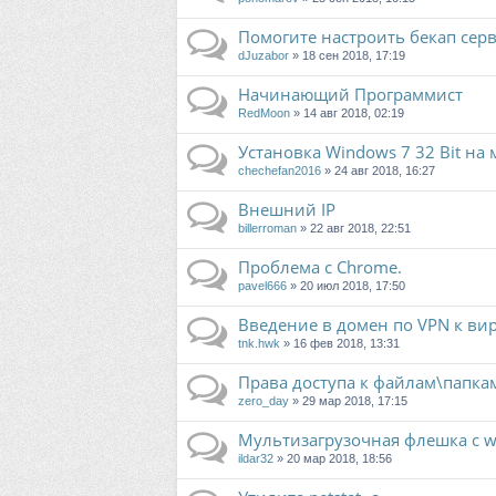
Помогите настроить бекап серв
dJuzabor
» 18 сен 2018, 17:19
Начинающий Программист
RedMoon
» 14 авг 2018, 02:19
Установка Windows 7 32 Bit на
chechefan2016
» 24 авг 2018, 16:27
Внешний IP
billerroman
» 22 авг 2018, 22:51
Проблема с Chrome.
pavel666
» 20 июл 2018, 17:50
Введение в домен по VPN к ви
tnk.hwk
» 16 фев 2018, 13:31
Права доступа к файлам\папка
zero_day
» 29 мар 2018, 17:15
Мультизагрузочная флешка с w
ildar32
» 20 мар 2018, 18:56