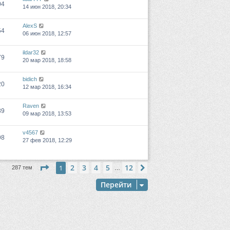
04
14 июн 2018, 20:34
AlexS
54
06 июн 2018, 12:57
ildar32
79
20 мар 2018, 18:58
bidich
20
12 мар 2018, 16:34
Raven
89
09 мар 2018, 13:53
v4567
98
27 фев 2018, 12:29
Страница
1
из
12
2
3
4
5
12
1
След.
287 тем
…
Перейти