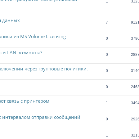
1
312
я данных
7
912
писи из MS Volume Licensing
0
379
а и LAN возможна?
0
288
дключении через групповые политики.
0
314
0
246
ют связь с принтером
1
349
с интервалом отправки сообщений.
0
292
1
321