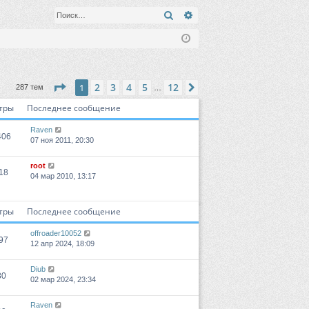
Поиск
Расширенный поиск
Страница
1
из
12
2
3
4
5
12
1
След.
287 тем
…
тры
Последнее сообщение
Raven
406
07 ноя 2011, 20:30
root
18
04 мар 2010, 13:17
тры
Последнее сообщение
offroader10052
97
12 апр 2024, 18:09
Diub
80
02 мар 2024, 23:34
Raven