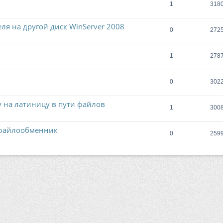
1
318
ля на другой диск WinServer 2008
0
272
1
278
0
302
 на латиницу в пути файлов
1
300
 файлообменник
0
259