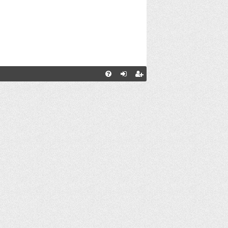
С
FA
хо
ег
Q
д
ис
тр
ац
ия