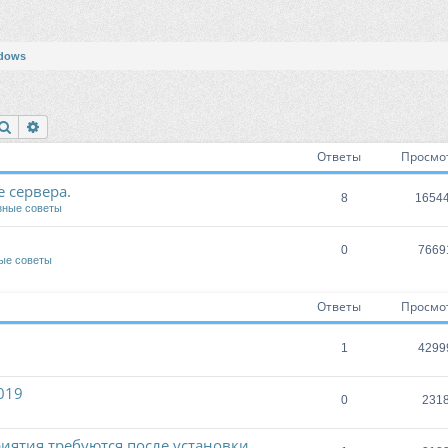
dows
Поиск
Расширенный поиск
Ответы
Просмо
 сервера.
8
1654
зные советы
0
7669
ые советы
Ответы
Просмо
1
4299
019
0
231
ятия требуются после установки