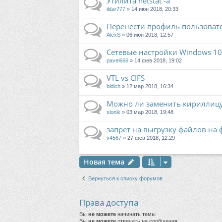
Утилита netstat -a
ildar777
» 14 июн 2018, 20:33
Перенести профиль пользовате
AlexS
» 06 июн 2018, 12:57
Сетевые настройки Windows 10
pavel666
» 14 фев 2018, 19:02
VTL vs CIFS
bidich
» 12 мар 2018, 16:34
Можно ли заменить кириллицу
slonik
» 03 мар 2018, 19:48
запрет на выгрузку файлов на
v4567
» 27 фев 2018, 12:29
Новая тема
Вернуться к списку форумов
Права доступа
Вы
не можете
начинать темы
Вы
не можете
отвечать на сообщения