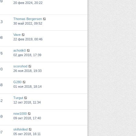
39
20 фев 2024, 20:22
Thomas Bergersen
13
30 май 2022, 09:52
Vave
08
22 фев 2019, 00:46
achotik0
76
02 дек 2018, 17:39
scorohod
03
26 ноя 2018, 19:33
G280
88
01 ноя 2018, 18:14
Turgut
42
12 окт 2018, 11:34
now1000
69
09 окт 2018, 17:40
skifskiliod
37
05 окт 2018, 16:11