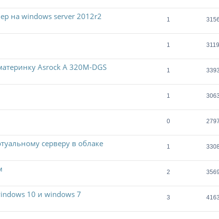
ер на windows server 2012r2
1
315
1
311
 материнку Asrock A 320M-DGS
1
339
1
306
0
279
ртуальному серверу в облаке
1
330
м
2
356
indows 10 и windows 7
3
416