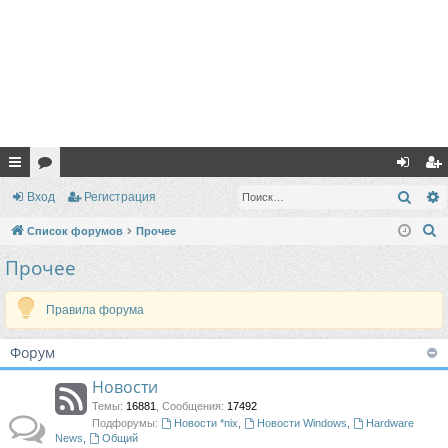
с
ор
хо
ег
Поис
Вход
Регистрация
ы
ум
д
ис
П
Список форумов
Прочее
лк
ы
тр
о
Прочее
и
и
ац
с
Правила форума
ия
к
Форум
Новости
Темы
:
16881
,
Сообщения
:
17492
Подфорумы:
Новости *nix
,
Новости Windows
,
Hardware
News
,
Общий