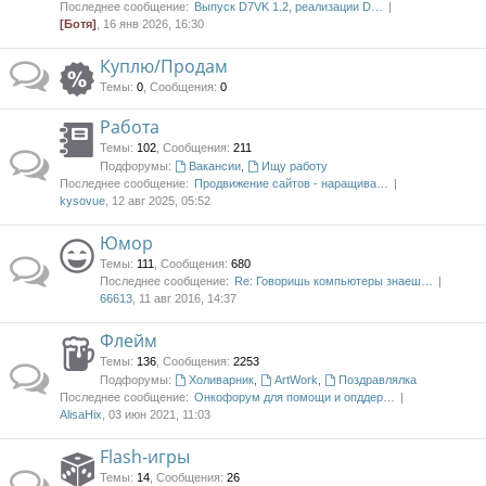
Последнее сообщение:
Выпуск D7VK 1.2, реализации D…
[Ботя]
, 16 янв 2026, 16:30
Куплю/Продам
Темы
:
0
,
Сообщения
:
0
Работа
Темы
:
102
,
Сообщения
:
211
Подфорумы:
Вакансии
,
Ищу работу
Последнее сообщение:
Продвижение сайтов - наращива…
kysovue
, 12 авг 2025, 05:52
Юмор
Темы
:
111
,
Сообщения
:
680
Последнее сообщение:
Re: Говоришь компьютеры знаеш…
66613
, 11 авг 2016, 14:37
Флейм
Темы
:
136
,
Сообщения
:
2253
Подфорумы:
Холиварник
,
ArtWork
,
Поздравлялка
Последнее сообщение:
Онкофорум для помощи и опддер…
AlisaHix
, 03 июн 2021, 11:03
Flash-игры
Темы
:
14
,
Сообщения
:
26