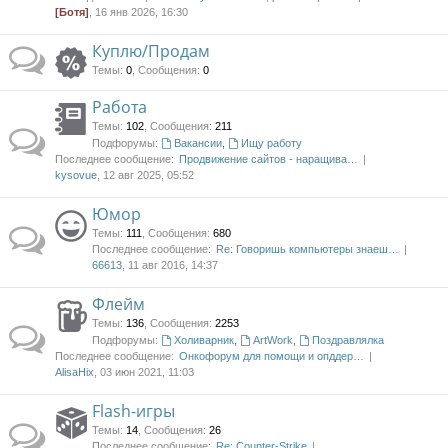
[Ботя]
, 16 янв 2026, 16:30
Куплю/Продам
Темы
:
0
,
Сообщения
:
0
Работа
Темы
:
102
,
Сообщения
:
211
Подфорумы:
Вакансии
,
Ищу работу
Последнее сообщение:
Продвижение сайтов - наращива…
kysovue
, 12 авг 2025, 05:52
Юмор
Темы
:
111
,
Сообщения
:
680
Последнее сообщение:
Re: Говоришь компьютеры знаеш…
66613
, 11 авг 2016, 14:37
Флейм
Темы
:
136
,
Сообщения
:
2253
Подфорумы:
Холиварник
,
ArtWork
,
Поздравлялка
Последнее сообщение:
Онкофорум для помощи и опддер…
AlisaHix
, 03 июн 2021, 11:03
Flash-игры
Темы
:
14
,
Сообщения
:
26
Последнее сообщение:
Re: Counter-Strike