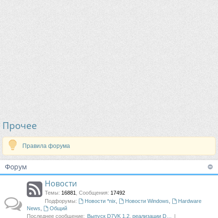
Прочее
Правила форума
Форум
Новости
Темы
:
16881
,
Сообщения
:
17492
Подфорумы:
Новости *nix
,
Новости Windows
,
Hardware
News
,
Общий
Последнее сообщение:
Выпуск D7VK 1.2, реализации D…