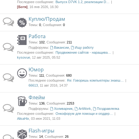
Последнее сообщение:
Выпуск D7VK 1.2, реализации D…
[Ботя]
, 16 янв 2026, 16:30
Куплю/Продам
Темы
:
0
,
Сообщения
:
0
Работа
Темы
:
102
,
Сообщения
:
211
Подфорумы:
Вакансии
,
Ищу работу
Последнее сообщение:
Продвижение сайтов - наращива…
kysovue
, 12 авг 2025, 05:52
Юмор
Темы
:
111
,
Сообщения
:
680
Последнее сообщение:
Re: Говоришь компьютеры знаеш…
66613
, 11 авг 2016, 14:37
Флейм
Темы
:
136
,
Сообщения
:
2253
Подфорумы:
Холиварник
,
ArtWork
,
Поздравлялка
Последнее сообщение:
Онкофорум для помощи и опддер…
AlisaHix
, 03 июн 2021, 11:03
Flash-игры
Темы
:
14
,
Сообщения
:
26