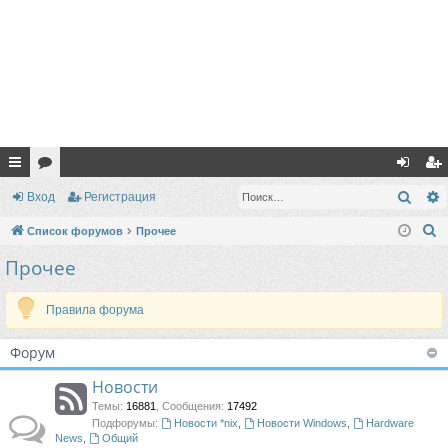
с
ор
хо
ег
Поис
Вход
Регистрация
ы
ум
д
ис
П
Список форумов
Прочее
лк
ы
тр
о
Прочее
и
и
ац
с
Правила форума
ия
к
Форум
Новости
Темы
:
16881
,
Сообщения
:
17492
Подфорумы:
Новости *nix
,
Новости Windows
,
Hardware
News
,
Общий