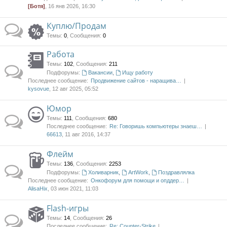
[Ботя]
, 16 янв 2026, 16:30
Куплю/Продам
Темы
:
0
,
Сообщения
:
0
Работа
Темы
:
102
,
Сообщения
:
211
Подфорумы:
Вакансии
,
Ищу работу
Последнее сообщение:
Продвижение сайтов - наращива…
kysovue
, 12 авг 2025, 05:52
Юмор
Темы
:
111
,
Сообщения
:
680
Последнее сообщение:
Re: Говоришь компьютеры знаеш…
66613
, 11 авг 2016, 14:37
Флейм
Темы
:
136
,
Сообщения
:
2253
Подфорумы:
Холиварник
,
ArtWork
,
Поздравлялка
Последнее сообщение:
Онкофорум для помощи и опддер…
AlisaHix
, 03 июн 2021, 11:03
Flash-игры
Темы
:
14
,
Сообщения
:
26
Последнее сообщение:
Re: Counter-Strike