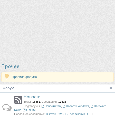
Прочее
Правила форума
Форум
Новости
Темы
:
16881
,
Сообщения
:
17492
Подфорумы:
Новости *nix
,
Новости Windows
,
Hardware
News
,
Общий
Последнее сообщение:
Выпуск D7VK 1.2, реализации D…