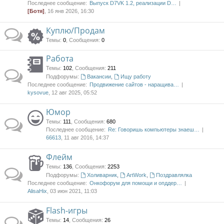
Последнее сообщение:
Выпуск D7VK 1.2, реализации D…
[Ботя]
, 16 янв 2026, 16:30
Куплю/Продам
Темы
:
0
,
Сообщения
:
0
Работа
Темы
:
102
,
Сообщения
:
211
Подфорумы:
Вакансии
,
Ищу работу
Последнее сообщение:
Продвижение сайтов - наращива…
kysovue
, 12 авг 2025, 05:52
Юмор
Темы
:
111
,
Сообщения
:
680
Последнее сообщение:
Re: Говоришь компьютеры знаеш…
66613
, 11 авг 2016, 14:37
Флейм
Темы
:
136
,
Сообщения
:
2253
Подфорумы:
Холиварник
,
ArtWork
,
Поздравлялка
Последнее сообщение:
Онкофорум для помощи и опддер…
AlisaHix
, 03 июн 2021, 11:03
Flash-игры
Темы
:
14
,
Сообщения
:
26