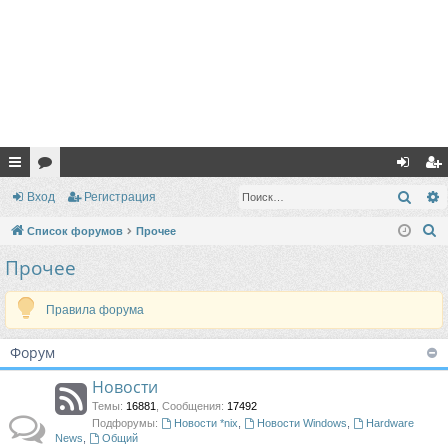
с
ор
хо
ег
Поис
Вход
Регистрация
ы
ум
д
ис
П
Список форумов
Прочее
лк
ы
тр
о
Прочее
и
и
ац
с
Правила форума
ия
к
Форум
Новости
Темы
:
16881
,
Сообщения
:
17492
Подфорумы:
Новости *nix
,
Новости Windows
,
Hardware
News
,
Общий