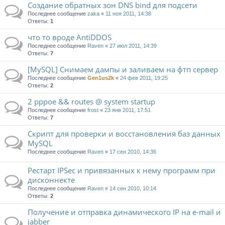
Создание обратных зон DNS bind для подсети
Последнее сообщение
zaka
«
11 ноя 2011, 14:38
Ответы:
1
что то вроде AntiDDOS
Последнее сообщение
Raven
«
27 июл 2011, 14:39
Ответы:
7
[MySQL] Снимаем дампы и заливаем на фтп сервер
Последнее сообщение
Gen1us2k
«
24 фев 2011, 19:25
Ответы:
2
2 pppoe && routes @ system startup
Последнее сообщение
frost
«
23 янв 2011, 17:51
Ответы:
7
Скрипт для проверки и восстановления баз данных
MySQL
Последнее сообщение
Raven
«
17 сен 2010, 14:36
Рестарт IPSec и привязанных к нему программ при
дисконнекте
Последнее сообщение
Raven
«
14 сен 2010, 10:14
Ответы:
2
Получение и отправка динамического IP на е-mail и
jabber