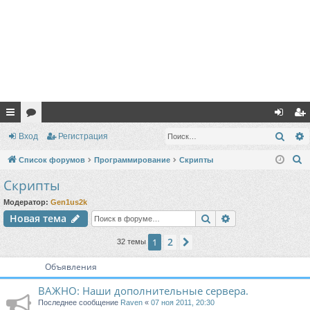
с
ор
хо
ег
Поис
Вход
Регистрация
ы
ум
д
ис
П
Список форумов
Программирование
Скрипты
лк
ы
тр
о
Скрипты
и
и
ац
Модератор:
Gen1us2k
с
ия
Поиск
Расширенный п
Новая тема
к
2
1
След.
32 темы
Объявления
ВАЖНО: Наши дополнительные сервера.
Последнее сообщение
Raven
«
07 ноя 2011, 20:30