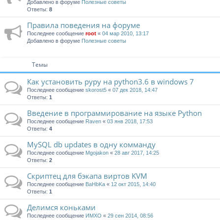
Добавлено в форуме
Полезные советы
Ответы:
8
Правила поведения на форуме
Последнее сообщение
root
«
04 мар 2010, 13:17
Добавлено в форуме
Полезные советы
Темы
Как установить pypy на python3.6 в windows 7
Последнее сообщение
skorost5
«
07 дек 2018, 14:47
Ответы:
1
Введение в программирование на языке Python
Последнее сообщение
Raven
«
03 янв 2018, 17:53
Ответы:
4
MySQL db updates в одну комманду
Последнее сообщение
Mgojakon
«
28 авг 2017, 14:25
Ответы:
2
Скриптец для бэкапа виртов KVM
Последнее сообщение
BaHbKa
«
12 окт 2015, 14:40
Ответы:
1
Делимся коньками
Последнее сообщение
ИМХО
«
29 сен 2014, 08:56