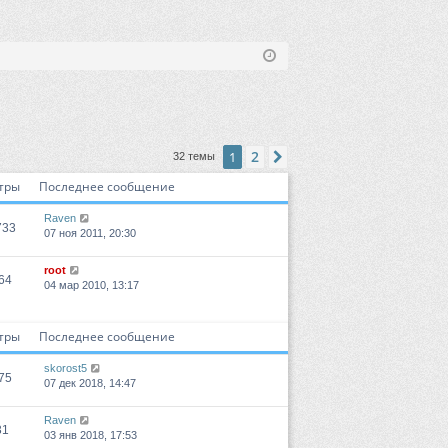
2
1
След.
32 темы
тры
Последнее сообщение
Raven
733
07 ноя 2011, 20:30
root
64
04 мар 2010, 13:17
тры
Последнее сообщение
skorost5
75
07 дек 2018, 14:47
Raven
31
03 янв 2018, 17:53