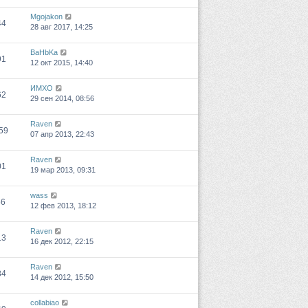
Mgojakon
44
28 авг 2017, 14:25
BaHbKa
91
12 окт 2015, 14:40
ИМХО
62
29 сен 2014, 08:56
Raven
59
07 апр 2013, 22:43
Raven
01
19 мар 2013, 09:31
wass
56
12 фев 2013, 18:12
Raven
13
16 дек 2012, 22:15
Raven
84
14 дек 2012, 15:50
collabiao