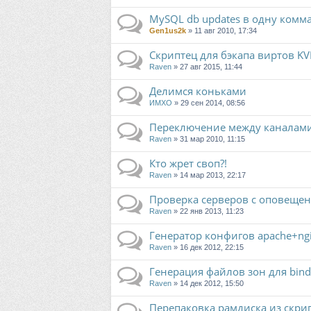
MySQL db updates в одну комм
Gen1us2k
» 11 авг 2010, 17:34
Скриптец для бэкапа виртов K
Raven
» 27 авг 2015, 11:44
Делимся коньками
ИМХО
» 29 сен 2014, 08:56
Переключение между каналами
Raven
» 31 мар 2010, 11:15
Кто жрет своп?!
Raven
» 14 мар 2013, 22:17
Проверка серверов с оповещен
Raven
» 22 янв 2013, 11:23
Генератор конфигов apache+ngi
Raven
» 16 дек 2012, 22:15
Генерация файлов зон для bind
Raven
» 14 дек 2012, 15:50
Перепаковка рамдиска из скрип