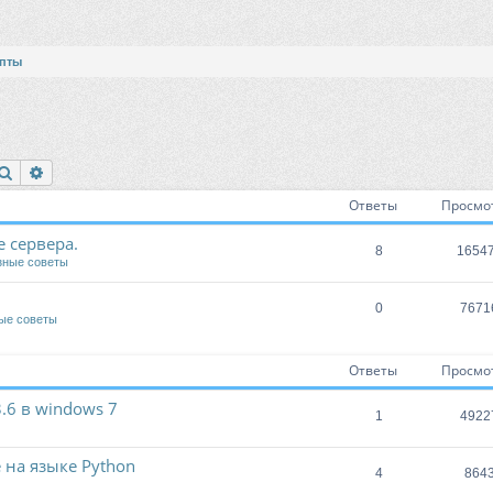
пты
Поиск
Расширенный поиск
Ответы
Просмо
 сервера.
8
1654
зные советы
0
7671
ые советы
Ответы
Просмо
.6 в windows 7
1
4922
на языке Python
4
864