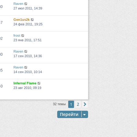
Raven
30
27 июл 2011, 14:39
Gen1us2k
47
24 фев 2011, 19:25
frost
02
23 янв 2011, 17:51
Raven
80
17 сен 2010, 14:36
Raven
35
14 сен 2010, 10:14
Infernal Flame
40
23 авг 2010, 09:19
2
1
След.
32 темы
Перейти