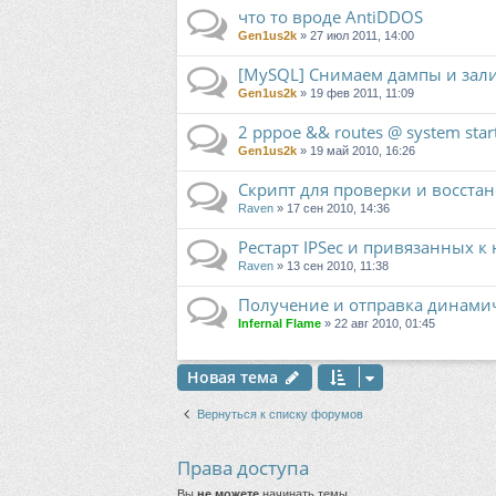
что то вроде AntiDDOS
Gen1us2k
» 27 июл 2011, 14:00
[MySQL] Снимаем дампы и зали
Gen1us2k
» 19 фев 2011, 11:09
2 pppoe && routes @ system star
Gen1us2k
» 19 май 2010, 16:26
Скрипт для проверки и восста
Raven
» 17 сен 2010, 14:36
Рестарт IPSec и привязанных к
Raven
» 13 сен 2010, 11:38
Получение и отправка динамичес
Infernal Flame
» 22 авг 2010, 01:45
Новая тема
Вернуться к списку форумов
Права доступа
Вы
не можете
начинать темы