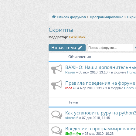
Список форумов
Программирование
Скри
Скрипты
Модератор:
Gen1us2k
Новая тема
Объявления
ВАЖНО: Наши дополнительные
Raven
» 05 июн 2010, 13:10 » в форуме
Поле
Правила поведения на форуме
root
» 04 мар 2010, 13:17 » в форуме
Полезн
Темы
Как установить pypy на python3
skorost5
» 07 дек 2018, 14:45
Введение в программирование 
$h@m@n
» 25 мар 2010, 10:23