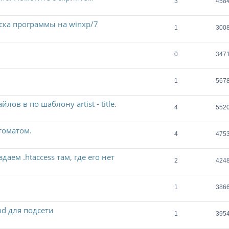
3
458
ска программы на winxp/7
1
300
0
347
1
567
в в по шаблону artist - title.
4
552
томатом.
4
475
аем .htaccess там, где его нет
2
424
1
386
nd для подсети
1
395