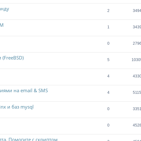
анду
2
349
VM
1
343
0
279
 (FreeBSD)
5
1030
4
433
иями на email & SMS
4
511
nx и баз mysql
0
335
0
452
та. Помогите с скриптом