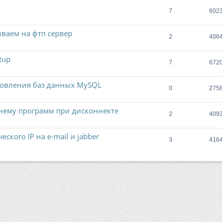
7
602
ваем на фтп сервер
2
406
tup
7
672
новления баз данных MySQL
0
275
 нему программ при дисконнекте
2
409
кого IP на е-mail и jabber
3
416