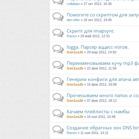
collabiao
» 27 окт 2012, 16:36
Помогите со скриптом для запу
den-efim
» 18 окт 2012, 19:45
Скрипт для imapsync
Raven
» 29 май 2012, 12:31
logga. Парсер аццесс-логов.
Gen1us2k
» 29 мар 2012, 14:50
Переименовываем кучу mp3 файло
Gen1us2k
» 22 фев 2012, 11:59
Генерим конфиги для апача ав
Gen1us2k
» 16 фев 2012, 16:58
Прочесываем много папок и созд
Gen1us2k
» 07 фев 2012, 18:12
Качаем плейлисты с намбы
Gen1us2k
» 16 ноя 2011, 10:48
Создание обратных зон DNS bi
Raven
» 11 ноя 2011, 14:11