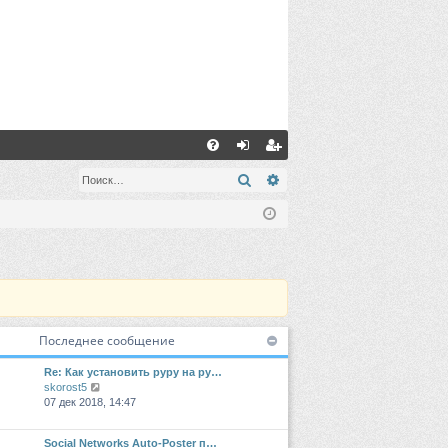
С
FA
хо
ег
Поиск
Расширенный поиск
Q
д
ис
тр
ац
ия
Последнее сообщение
Re: Как установить pypy на py…
П
skorost5
е
07 дек 2018, 14:47
р
е
Social Networks Auto-Poster п…
й