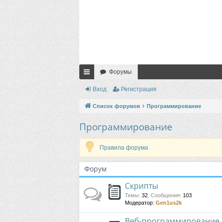
Форумы
с
Вход
Регистрация
ы
Список форумов
Программирование
лк
Программирование
и
Правила форума
Форум
Скрипты
Темы
:
32
,
Сообщения
:
103
Модератор:
Gen1us2k
Веб-программирование