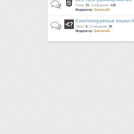
Темы
:
31
,
Сообщения
:
136
Модератор:
Gen1us2k
Компилируемые языки 
Темы
:
9
,
Сообщения
:
28
Модератор:
Gen1us2k