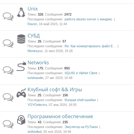
Unix
Темы
:
328
,
Сообщения
:
2472
Последнее сообщение:
работа ubuntu server с виндовс
Raven
, 16 май 2023, 11:44
СУБД
Темы
:
26
,
Сообщения
:
57
Последнее сообщение:
Re: Как конвертировать файл E…
Monkeysx
, 11 июл 2018, 15:26
Networks
Темы
:
175
,
Сообщения
:
850
Последнее сообщение:
SQUID и VipNet Client
turbinaodin
, 27 авг 2019, 10:48
Клубный софт && Игры
Темы
:
25
,
Сообщения
:
156
Последнее сообщение:
Runpad shell ошибки
YOYOelectro
, 07 апр 2024, 18:55
Программное обеспечение
Темы
:
43
,
Сообщения
:
235
Последнее сообщение:
Эмулятор на РуТокен
skifskiliod
, 05 ноя 2018, 18:46