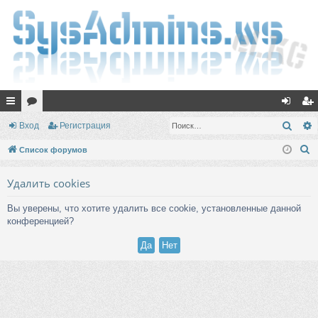
с
ор
хо
ег
Поис
Вход
Регистрация
ы
ум
д
ис
П
Список форумов
лк
ы
тр
о
Удалить cookies
и
и
ац
с
ия
Вы уверены, что хотите удалить все cookie, установленные данной
к
конференцией?