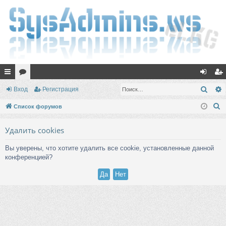
с
ор
хо
ег
Поис
Вход
Регистрация
ы
ум
д
ис
П
Список форумов
лк
ы
тр
о
Удалить cookies
и
и
ац
с
ия
Вы уверены, что хотите удалить все cookie, установленные данной
к
конференцией?