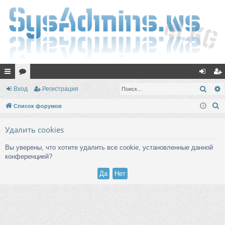
с
ор
хо
ег
Поис
Вход
Регистрация
ы
ум
д
ис
П
Список форумов
лк
ы
тр
о
Удалить cookies
и
и
ац
с
ия
Вы уверены, что хотите удалить все cookie, установленные данной
к
конференцией?