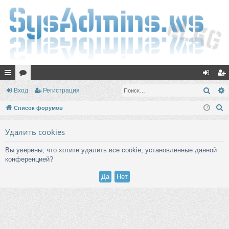
с
ор
хо
ег
Поис
Вход
Регистрация
ы
ум
д
ис
П
Список форумов
лк
ы
тр
о
Удалить cookies
и
и
ац
с
ия
Вы уверены, что хотите удалить все cookie, установленные данной
к
конференцией?