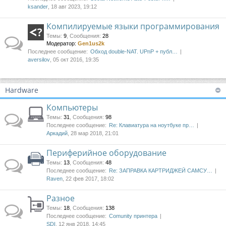
ksander
, 18 авг 2023, 19:12
Компилируемые языки программирования
Темы
:
9
,
Сообщения
:
28
Модератор:
Gen1us2k
Последнее сообщение:
Обход double-NAT. UPnP + публ…
aversilov
, 05 окт 2016, 19:35
Hardware
Компьютеры
Темы
:
31
,
Сообщения
:
98
Последнее сообщение:
Re: Клавиатура на ноутбуке пр…
Аркадий
, 28 мар 2018, 21:01
Периферийное оборудование
Темы
:
13
,
Сообщения
:
48
Последнее сообщение:
Re: ЗАПРАВКА КАРТРИДЖЕЙ САМСУ…
Raven
, 22 фев 2017, 18:02
Разное
Темы
:
18
,
Сообщения
:
138
Последнее сообщение:
Comunity принтера
SDI
, 12 янв 2018, 14:45