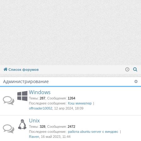
П
Список форумов
о
Администрирование
и
с
Windows
к
Темы
:
287
,
Сообщения
:
1264
Последнее сообщение:
Кэш миниатюр
offroader10052
, 12 апр 2024, 18:09
Unix
Темы
:
328
,
Сообщения
:
2472
Последнее сообщение:
работа ubuntu server с виндовс
Raven
, 16 май 2023, 11:44