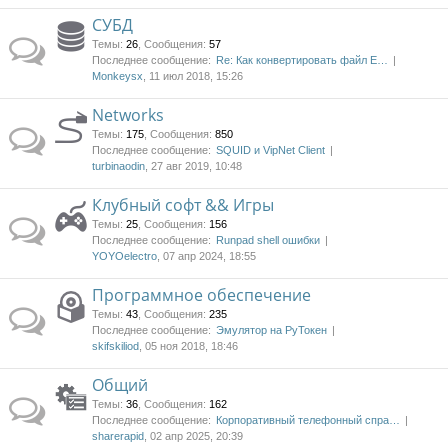
СУБД
Темы
:
26
,
Сообщения
:
57
Последнее сообщение:
Re: Как конвертировать файл E…
Monkeysx
, 11 июл 2018, 15:26
Networks
Темы
:
175
,
Сообщения
:
850
Последнее сообщение:
SQUID и VipNet Client
turbinaodin
, 27 авг 2019, 10:48
Клубный софт && Игры
Темы
:
25
,
Сообщения
:
156
Последнее сообщение:
Runpad shell ошибки
YOYOelectro
, 07 апр 2024, 18:55
Программное обеспечение
Темы
:
43
,
Сообщения
:
235
Последнее сообщение:
Эмулятор на РуТокен
skifskiliod
, 05 ноя 2018, 18:46
Общий
Темы
:
36
,
Сообщения
:
162
Последнее сообщение:
Корпоративный телефонный спра…
sharerapid
, 02 апр 2025, 20:39