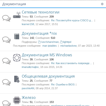
Документация
Сетевые технологии
Темы
:
53
,
Сообщения
:
209
Последнее сообщение:
Re: Посоветуйте курсы CISCO д…
learner158
, 12 июн 2017, 15:51
Документация *nix
Темы
:
142
,
Сообщения
:
510
Подфорумы:
/usr/share/man
,
lighttpd
Последнее сообщение:
man iptables
michaelaskew
, 07 авг 2023, 13:40
Документация MS Windows
Темы
:
39
,
Сообщения
:
106
Последнее сообщение:
Re: Как восстановить поврежде…
imanuilizmajlov
, 18 сен 2015, 14:26
Общецелевая документация
Темы
:
25
,
Сообщения
:
77
Последнее сообщение:
Re: Ошибки в BIOS
pavshinAN
, 08 апр 2014, 21:37
Железо
Темы
:
51
,
Сообщения
:
153
Последнее сообщение:
проблема с оперативкой на ноу…