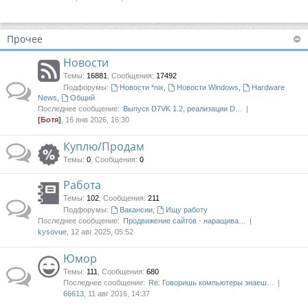
Прочее
Новости
Темы
:
16881
,
Сообщения
:
17492
Подфорумы:
Новости *nix
,
Новости Windows
,
Hardware
News
,
Общий
Последнее сообщение:
Выпуск D7VK 1.2, реализации D…
[Ботя]
, 16 янв 2026, 16:30
Куплю/Продам
Темы
:
0
,
Сообщения
:
0
Работа
Темы
:
102
,
Сообщения
:
211
Подфорумы:
Вакансии
,
Ищу работу
Последнее сообщение:
Продвижение сайтов - наращива…
kysovue
, 12 авг 2025, 05:52
Юмор
Темы
:
111
,
Сообщения
:
680
Последнее сообщение:
Re: Говоришь компьютеры знаеш…
66613
, 11 авг 2016, 14:37