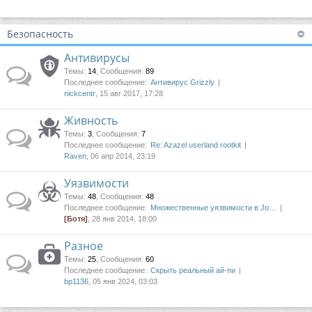
Безопасность
Антивирусы
Темы
:
14
,
Сообщения
:
89
Последнее сообщение:
Антивирус Grizzly
nickcentr
, 15 авг 2017, 17:28
Живность
Темы
:
3
,
Сообщения
:
7
Последнее сообщение:
Re: Azazel userland rootkit
Raven
, 06 апр 2014, 23:19
Уязвимости
Темы
:
48
,
Сообщения
:
48
Последнее сообщение:
Множественные уязвимости в Jo…
[Ботя]
, 28 янв 2014, 18:00
Разное
Темы
:
25
,
Сообщения
:
60
Последнее сообщение:
Скрыть реальный ай-пи
bp1136
, 05 янв 2024, 03:03