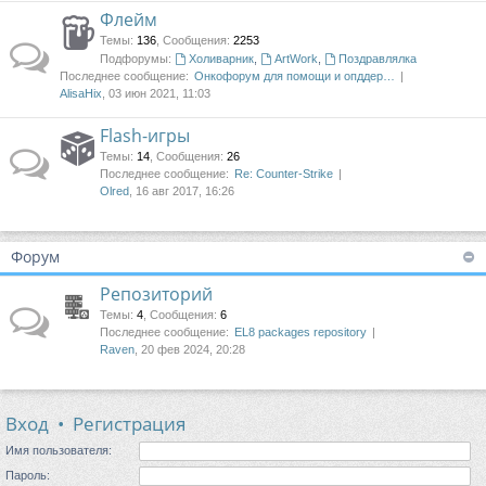
Флейм
Темы
:
136
,
Сообщения
:
2253
Подфорумы:
Холиварник
,
ArtWork
,
Поздравлялка
Последнее сообщение:
Онкофорум для помощи и опддер…
AlisaHix
, 03 июн 2021, 11:03
Flash-игры
Темы
:
14
,
Сообщения
:
26
Последнее сообщение:
Re: Counter-Strike
Olred
, 16 авг 2017, 16:26
Форум
Репозиторий
Темы
:
4
,
Сообщения
:
6
Последнее сообщение:
EL8 packages repository
Raven
, 20 фев 2024, 20:28
Вход
•
Регистрация
Имя пользователя:
Пароль: