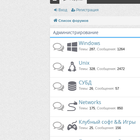
с
Вход
Регистрация
ы
Список форумов
лк
Администрирование
и
Windows
Темы
:
287
,
Сообщения
:
1264
Unix
Темы
:
328
,
Сообщения
:
2472
СУБД
Темы
:
26
,
Сообщения
:
57
Networks
Темы
:
175
,
Сообщения
:
850
Клубный софт && Игры
Темы
:
25
,
Сообщения
:
156