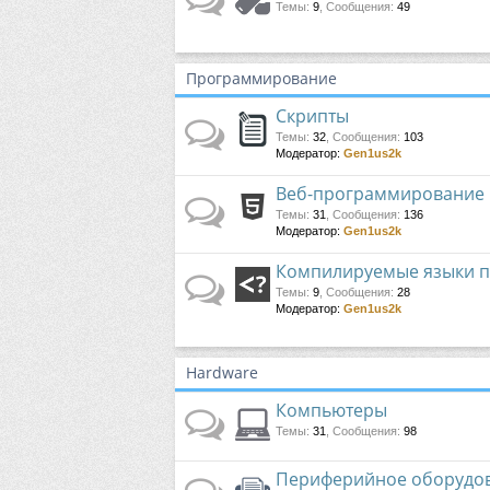
Темы
:
9
,
Сообщения
:
49
Программирование
Скрипты
Темы
:
32
,
Сообщения
:
103
Модератор:
Gen1us2k
Веб-программирование
Темы
:
31
,
Сообщения
:
136
Модератор:
Gen1us2k
Компилируемые языки 
Темы
:
9
,
Сообщения
:
28
Модератор:
Gen1us2k
Hardware
Компьютеры
Темы
:
31
,
Сообщения
:
98
Периферийное оборудо