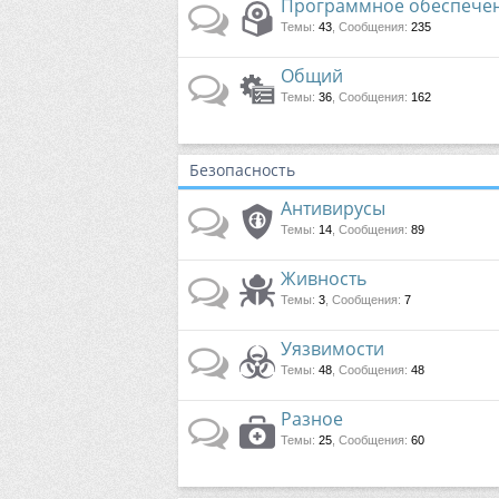
Программное обеспече
Темы
:
43
,
Сообщения
:
235
Общий
Темы
:
36
,
Сообщения
:
162
Безопасность
Антивирусы
Темы
:
14
,
Сообщения
:
89
Живность
Темы
:
3
,
Сообщения
:
7
Уязвимости
Темы
:
48
,
Сообщения
:
48
Разное
Темы
:
25
,
Сообщения
:
60