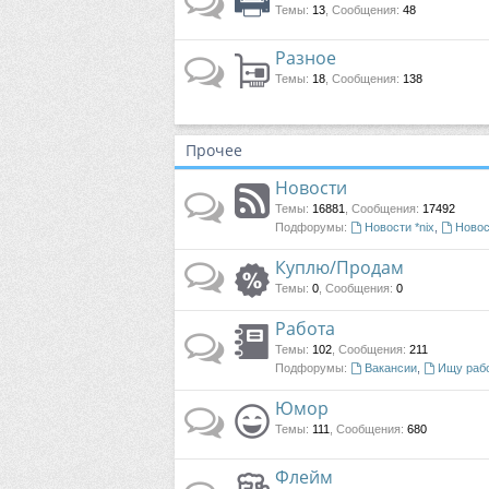
Темы
:
13
,
Сообщения
:
48
Разное
Темы
:
18
,
Сообщения
:
138
Прочее
Новости
Темы
:
16881
,
Сообщения
:
17492
Подфорумы:
Новости *nix
,
Новос
Куплю/Продам
Темы
:
0
,
Сообщения
:
0
Работа
Темы
:
102
,
Сообщения
:
211
Подфорумы:
Вакансии
,
Ищу раб
Юмор
Темы
:
111
,
Сообщения
:
680
Флейм