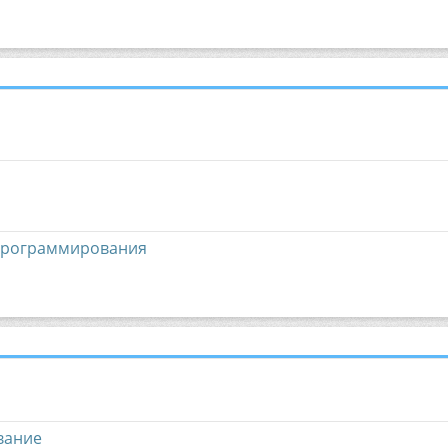
программирования
вание