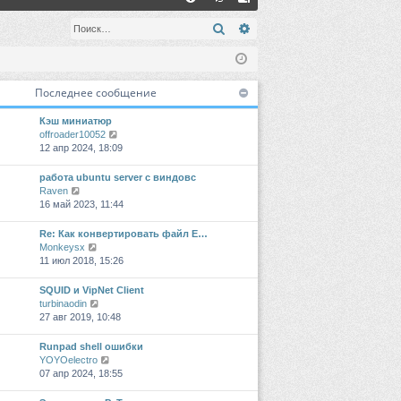
FA
хо
ег
Поиск
Расширенный поиск
Q
д
ис
тр
Последнее сообщение
ац
Кэш миниатюр
ия
П
offroader10052
е
12 апр 2024, 18:09
р
е
работа ubuntu server с виндовс
й
П
Raven
т
е
16 май 2023, 11:44
и
р
к
е
Re: Как конвертировать файл E…
п
й
П
Monkeysx
о
т
е
11 июл 2018, 15:26
с
и
р
л
к
е
SQUID и VipNet Client
е
п
й
П
turbinaodin
д
о
т
е
27 авг 2019, 10:48
н
с
и
р
е
л
к
е
Runpad shell ошибки
м
е
п
й
П
YOYOelectro
у
д
о
т
е
07 апр 2024, 18:55
с
н
с
и
р
о
е
л
к
е