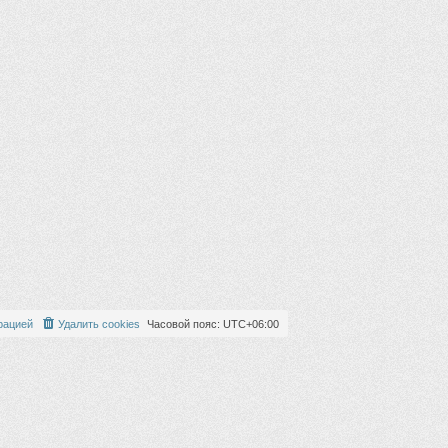
и
с
ю
о
о
б
щ
е
н
и
ю
рацией
Удалить cookies
Часовой пояс:
UTC+06:00