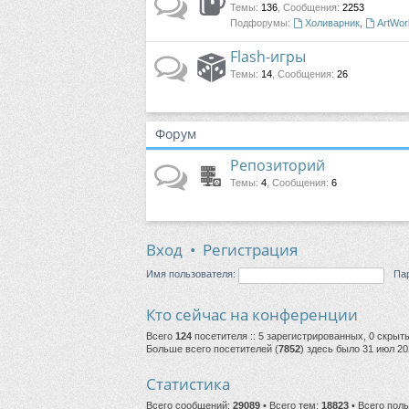
Темы
:
136
,
Сообщения
:
2253
Подфорумы:
Холиварник
,
ArtWor
Flash-игры
Темы
:
14
,
Сообщения
:
26
Форум
Репозиторий
Темы
:
4
,
Сообщения
:
6
Вход
•
Регистрация
Имя пользователя:
Па
Кто сейчас на конференции
Всего
124
посетителя :: 5 зарегистрированных, 0 скрыт
Больше всего посетителей (
7852
) здесь было 31 июл 20
Статистика
Всего сообщений:
29089
• Всего тем:
18823
• Всего пол