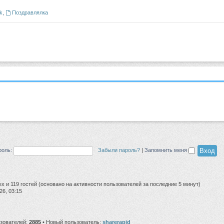
k
,
Поздравлялка
роль:
Забыли пароль?
|
Запомнить меня
ых и 119 гостей (основано на активности пользователей за последние 5 минут)
26, 03:15
ьзователей:
2885
• Новый пользователь:
sharerapid