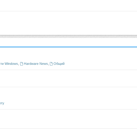
ти Windows
,
Hardware News
,
Общий
оту