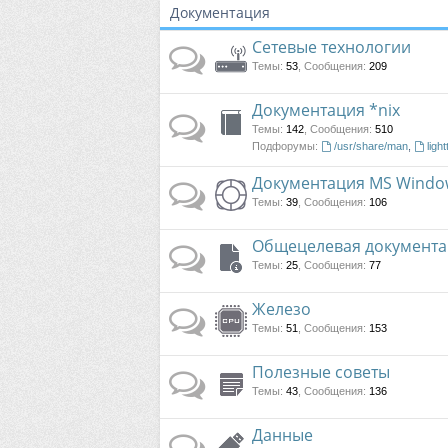
Документация
Сетевые технологии
Темы
:
53
,
Сообщения
:
209
Документация *nix
Темы
:
142
,
Сообщения
:
510
Подфорумы:
/usr/share/man
,
light
Документация MS Windo
Темы
:
39
,
Сообщения
:
106
Общецелевая документа
Темы
:
25
,
Сообщения
:
77
Железо
Темы
:
51
,
Сообщения
:
153
Полезные советы
Темы
:
43
,
Сообщения
:
136
Данные