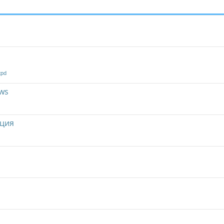
tpd
ws
ция