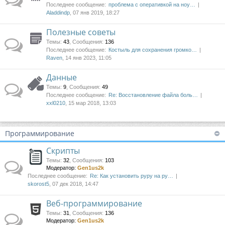
Последнее сообщение:
проблема с оперативкой на ноу…
Aladdindp
, 07 янв 2019, 18:27
Полезные советы
Темы
:
43
,
Сообщения
:
136
Последнее сообщение:
Костыль для сохранения громко…
Raven
, 14 янв 2023, 11:05
Данные
Темы
:
9
,
Сообщения
:
49
Последнее сообщение:
Re: Восстановление файла боль…
xxl0210
, 15 мар 2018, 13:03
Программирование
Скрипты
Темы
:
32
,
Сообщения
:
103
Модератор:
Gen1us2k
Последнее сообщение:
Re: Как установить pypy на py…
skorost5
, 07 дек 2018, 14:47
Веб-программирование
Темы
:
31
,
Сообщения
:
136
Модератор:
Gen1us2k