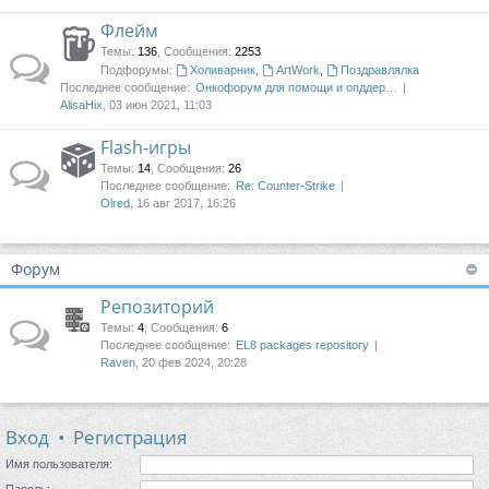
Флейм
Темы
:
136
,
Сообщения
:
2253
Подфорумы:
Холиварник
,
ArtWork
,
Поздравлялка
Последнее сообщение:
Онкофорум для помощи и опддер…
AlisaHix
, 03 июн 2021, 11:03
Flash-игры
Темы
:
14
,
Сообщения
:
26
Последнее сообщение:
Re: Counter-Strike
Olred
, 16 авг 2017, 16:26
Форум
Репозиторий
Темы
:
4
,
Сообщения
:
6
Последнее сообщение:
EL8 packages repository
Raven
, 20 фев 2024, 20:28
Вход
•
Регистрация
Имя пользователя:
Пароль: