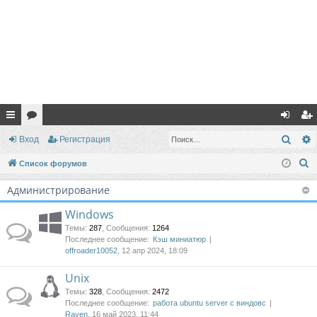
с
ор
хо
ег
Поис
Вход
Регистрация
ы
ум
д
ис
П
Список форумов
лк
ы
тр
о
Администрирование
и
и
ац
с
Windows
ия
к
Темы
:
287
,
Сообщения
:
1264
Последнее сообщение:
Кэш миниатюр
offroader10052
, 12 апр 2024, 18:09
Unix
Темы
:
328
,
Сообщения
:
2472
Последнее сообщение:
работа ubuntu server с виндовс
Raven
, 16 май 2023, 11:44