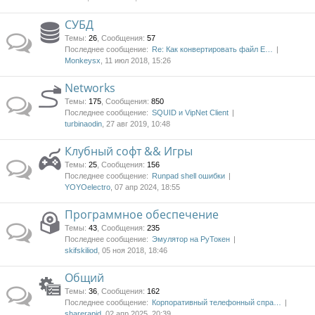
СУБД
Темы
:
26
,
Сообщения
:
57
Последнее сообщение:
Re: Как конвертировать файл E…
Monkeysx
, 11 июл 2018, 15:26
Networks
Темы
:
175
,
Сообщения
:
850
Последнее сообщение:
SQUID и VipNet Client
turbinaodin
, 27 авг 2019, 10:48
Клубный софт && Игры
Темы
:
25
,
Сообщения
:
156
Последнее сообщение:
Runpad shell ошибки
YOYOelectro
, 07 апр 2024, 18:55
Программное обеспечение
Темы
:
43
,
Сообщения
:
235
Последнее сообщение:
Эмулятор на РуТокен
skifskiliod
, 05 ноя 2018, 18:46
Общий
Темы
:
36
,
Сообщения
:
162
Последнее сообщение:
Корпоративный телефонный спра…
sharerapid
, 02 апр 2025, 20:39