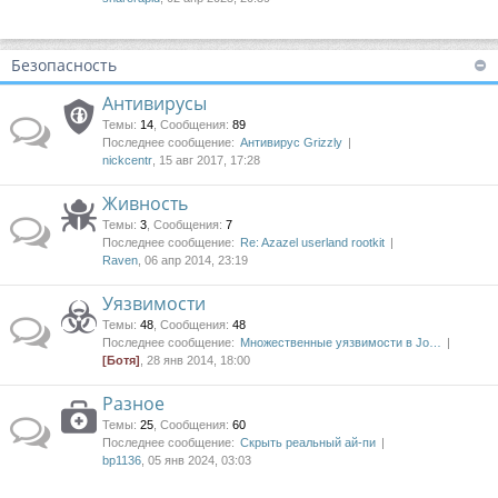
Безопасность
Антивирусы
Темы
:
14
,
Сообщения
:
89
Последнее сообщение:
Антивирус Grizzly
nickcentr
, 15 авг 2017, 17:28
Живность
Темы
:
3
,
Сообщения
:
7
Последнее сообщение:
Re: Azazel userland rootkit
Raven
, 06 апр 2014, 23:19
Уязвимости
Темы
:
48
,
Сообщения
:
48
Последнее сообщение:
Множественные уязвимости в Jo…
[Ботя]
, 28 янв 2014, 18:00
Разное
Темы
:
25
,
Сообщения
:
60
Последнее сообщение:
Скрыть реальный ай-пи
bp1136
, 05 янв 2024, 03:03