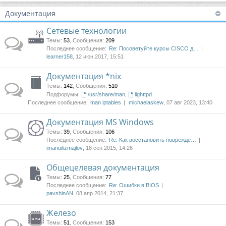
Документация
Сетевые технологии
Темы
:
53
,
Сообщения
:
209
Последнее сообщение:
Re: Посоветуйте курсы CISCO д…
learner158
, 12 июн 2017, 15:51
Документация *nix
Темы
:
142
,
Сообщения
:
510
Подфорумы:
/usr/share/man
,
lighttpd
Последнее сообщение:
man iptables
michaelaskew
, 07 авг 2023, 13:40
Документация MS Windows
Темы
:
39
,
Сообщения
:
106
Последнее сообщение:
Re: Как восстановить поврежде…
imanuilizmajlov
, 18 сен 2015, 14:26
Общецелевая документация
Темы
:
25
,
Сообщения
:
77
Последнее сообщение:
Re: Ошибки в BIOS
pavshinAN
, 08 апр 2014, 21:37
Железо
Темы
:
51
,
Сообщения
:
153