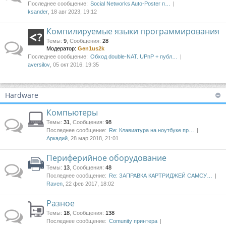
Последнее сообщение:
Social Networks Auto-Poster п…
ksander
, 18 авг 2023, 19:12
Компилируемые языки программирования
Темы
:
9
,
Сообщения
:
28
Модератор:
Gen1us2k
Последнее сообщение:
Обход double-NAT. UPnP + публ…
aversilov
, 05 окт 2016, 19:35
Hardware
Компьютеры
Темы
:
31
,
Сообщения
:
98
Последнее сообщение:
Re: Клавиатура на ноутбуке пр…
Аркадий
, 28 мар 2018, 21:01
Периферийное оборудование
Темы
:
13
,
Сообщения
:
48
Последнее сообщение:
Re: ЗАПРАВКА КАРТРИДЖЕЙ САМСУ…
Raven
, 22 фев 2017, 18:02
Разное
Темы
:
18
,
Сообщения
:
138
Последнее сообщение:
Comunity принтера