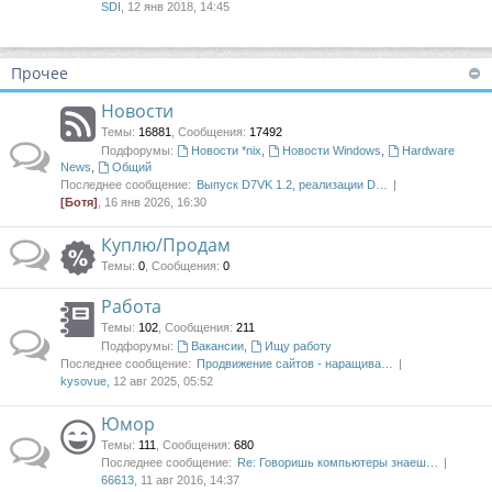
SDI
, 12 янв 2018, 14:45
Прочее
Новости
Темы
:
16881
,
Сообщения
:
17492
Подфорумы:
Новости *nix
,
Новости Windows
,
Hardware
News
,
Общий
Последнее сообщение:
Выпуск D7VK 1.2, реализации D…
[Ботя]
, 16 янв 2026, 16:30
Куплю/Продам
Темы
:
0
,
Сообщения
:
0
Работа
Темы
:
102
,
Сообщения
:
211
Подфорумы:
Вакансии
,
Ищу работу
Последнее сообщение:
Продвижение сайтов - наращива…
kysovue
, 12 авг 2025, 05:52
Юмор
Темы
:
111
,
Сообщения
:
680
Последнее сообщение:
Re: Говоришь компьютеры знаеш…
66613
, 11 авг 2016, 14:37