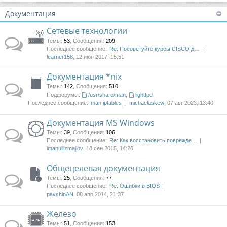
Документация
Сетевые технологии
Темы
:
53
,
Сообщения
:
209
Последнее сообщение:
Re: Посоветуйте курсы CISCO д…
learner158
, 12 июн 2017, 15:51
Документация *nix
Темы
:
142
,
Сообщения
:
510
Подфорумы:
/usr/share/man
,
lighttpd
Последнее сообщение:
man iptables
michaelaskew
, 07 авг 2023, 13:40
Документация MS Windows
Темы
:
39
,
Сообщения
:
106
Последнее сообщение:
Re: Как восстановить поврежде…
imanuilizmajlov
, 18 сен 2015, 14:26
Общецелевая документация
Темы
:
25
,
Сообщения
:
77
Последнее сообщение:
Re: Ошибки в BIOS
pavshinAN
, 08 апр 2014, 21:37
Железо
Темы
:
51
,
Сообщения
:
153