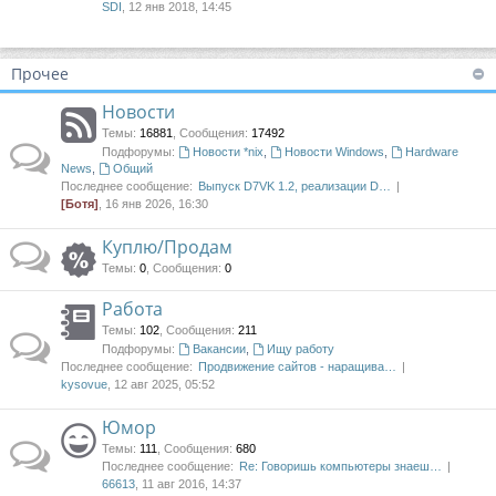
SDI
, 12 янв 2018, 14:45
Прочее
Новости
Темы
:
16881
,
Сообщения
:
17492
Подфорумы:
Новости *nix
,
Новости Windows
,
Hardware
News
,
Общий
Последнее сообщение:
Выпуск D7VK 1.2, реализации D…
[Ботя]
, 16 янв 2026, 16:30
Куплю/Продам
Темы
:
0
,
Сообщения
:
0
Работа
Темы
:
102
,
Сообщения
:
211
Подфорумы:
Вакансии
,
Ищу работу
Последнее сообщение:
Продвижение сайтов - наращива…
kysovue
, 12 авг 2025, 05:52
Юмор
Темы
:
111
,
Сообщения
:
680
Последнее сообщение:
Re: Говоришь компьютеры знаеш…
66613
, 11 авг 2016, 14:37