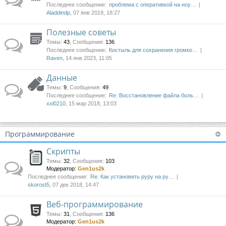
Последнее сообщение:
проблема с оперативкой на ноу…
Aladdindp
, 07 янв 2019, 18:27
Полезные советы
Темы
:
43
,
Сообщения
:
136
Последнее сообщение:
Костыль для сохранения громко…
Raven
, 14 янв 2023, 11:05
Данные
Темы
:
9
,
Сообщения
:
49
Последнее сообщение:
Re: Восстановление файла боль…
xxl0210
, 15 мар 2018, 13:03
Программирование
Скрипты
Темы
:
32
,
Сообщения
:
103
Модератор:
Gen1us2k
Последнее сообщение:
Re: Как установить pypy на py…
skorost5
, 07 дек 2018, 14:47
Веб-программирование
Темы
:
31
,
Сообщения
:
136
Модератор:
Gen1us2k