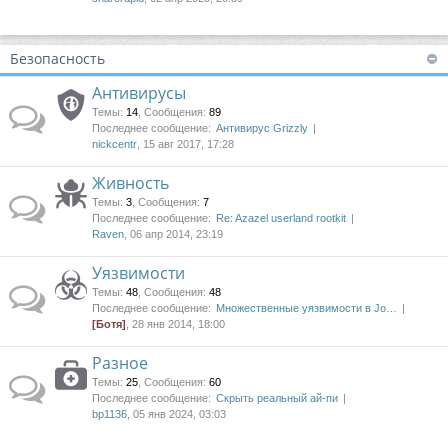
Безопасность
Антивирусы
Темы
:
14
,
Сообщения
:
89
Последнее сообщение:
Антивирус Grizzly
nickcentr
, 15 авг 2017, 17:28
Живность
Темы
:
3
,
Сообщения
:
7
Последнее сообщение:
Re: Azazel userland rootkit
Raven
, 06 апр 2014, 23:19
Уязвимости
Темы
:
48
,
Сообщения
:
48
Последнее сообщение:
Множественные уязвимости в Jo…
[Ботя]
, 28 янв 2014, 18:00
Разное
Темы
:
25
,
Сообщения
:
60
Последнее сообщение:
Скрыть реальный ай-пи
bp1136
, 05 янв 2024, 03:03