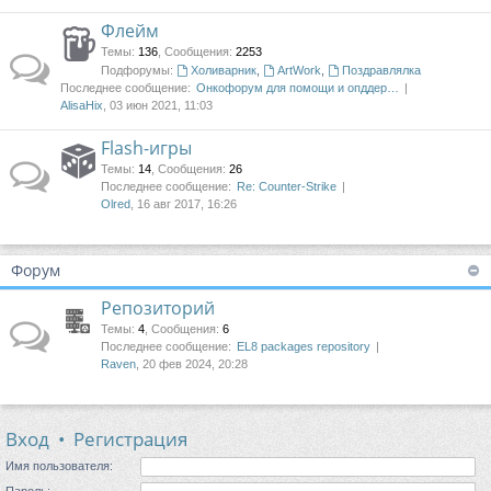
Флейм
Темы
:
136
,
Сообщения
:
2253
Подфорумы:
Холиварник
,
ArtWork
,
Поздравлялка
Последнее сообщение:
Онкофорум для помощи и опддер…
AlisaHix
, 03 июн 2021, 11:03
Flash-игры
Темы
:
14
,
Сообщения
:
26
Последнее сообщение:
Re: Counter-Strike
Olred
, 16 авг 2017, 16:26
Форум
Репозиторий
Темы
:
4
,
Сообщения
:
6
Последнее сообщение:
EL8 packages repository
Raven
, 20 фев 2024, 20:28
Вход
•
Регистрация
Имя пользователя:
Пароль: