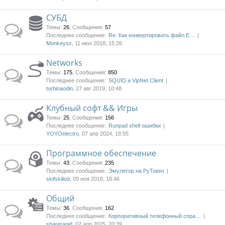
СУБД
Темы
:
26
,
Сообщения
:
57
Последнее сообщение:
Re: Как конвертировать файл E…
Monkeysx
, 11 июл 2018, 15:26
Networks
Темы
:
175
,
Сообщения
:
850
Последнее сообщение:
SQUID и VipNet Client
turbinaodin
, 27 авг 2019, 10:48
Клубный софт && Игры
Темы
:
25
,
Сообщения
:
156
Последнее сообщение:
Runpad shell ошибки
YOYOelectro
, 07 апр 2024, 18:55
Программное обеспечение
Темы
:
43
,
Сообщения
:
235
Последнее сообщение:
Эмулятор на РуТокен
skifskiliod
, 05 ноя 2018, 18:46
Общий
Темы
:
36
,
Сообщения
:
162
Последнее сообщение:
Корпоративный телефонный спра…
sharerapid
, 02 апр 2025, 20:39