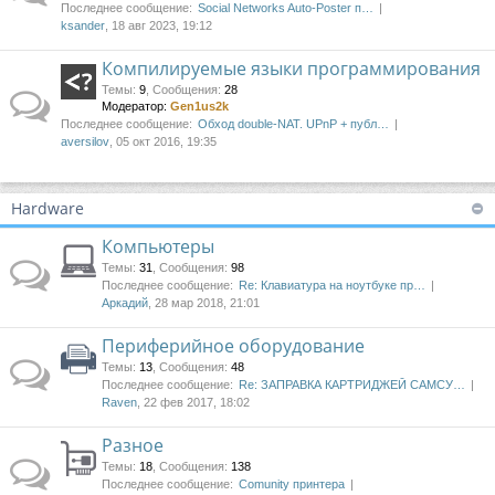
Последнее сообщение:
Social Networks Auto-Poster п…
ksander
, 18 авг 2023, 19:12
Компилируемые языки программирования
Темы
:
9
,
Сообщения
:
28
Модератор:
Gen1us2k
Последнее сообщение:
Обход double-NAT. UPnP + публ…
aversilov
, 05 окт 2016, 19:35
Hardware
Компьютеры
Темы
:
31
,
Сообщения
:
98
Последнее сообщение:
Re: Клавиатура на ноутбуке пр…
Аркадий
, 28 мар 2018, 21:01
Периферийное оборудование
Темы
:
13
,
Сообщения
:
48
Последнее сообщение:
Re: ЗАПРАВКА КАРТРИДЖЕЙ САМСУ…
Raven
, 22 фев 2017, 18:02
Разное
Темы
:
18
,
Сообщения
:
138
Последнее сообщение:
Comunity принтера