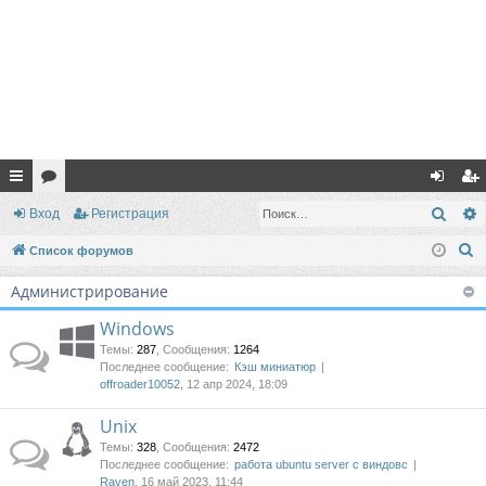
с
ор
хо
ег
Поис
Вход
Регистрация
ы
ум
д
ис
П
Список форумов
лк
ы
тр
о
Администрирование
и
и
ац
с
Windows
ия
к
Темы
:
287
,
Сообщения
:
1264
Последнее сообщение:
Кэш миниатюр
offroader10052
, 12 апр 2024, 18:09
Unix
Темы
:
328
,
Сообщения
:
2472
Последнее сообщение:
работа ubuntu server с виндовс
Raven
, 16 май 2023, 11:44