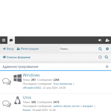
с
ор
хо
ег
Поис
Вход
Регистрация
ы
ум
д
ис
П
Список форумов
лк
ы
тр
о
Администрирование
и
и
ац
с
Windows
ия
к
Темы
:
287
,
Сообщения
:
1264
Последнее сообщение:
Кэш миниатюр
offroader10052
, 12 апр 2024, 18:09
Unix
Темы
:
328
,
Сообщения
:
2472
Последнее сообщение:
работа ubuntu server с виндовс
Raven
, 16 май 2023, 11:44