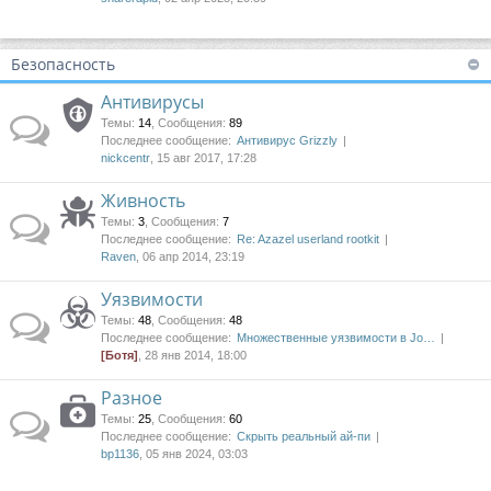
Безопасность
Антивирусы
Темы
:
14
,
Сообщения
:
89
Последнее сообщение:
Антивирус Grizzly
nickcentr
, 15 авг 2017, 17:28
Живность
Темы
:
3
,
Сообщения
:
7
Последнее сообщение:
Re: Azazel userland rootkit
Raven
, 06 апр 2014, 23:19
Уязвимости
Темы
:
48
,
Сообщения
:
48
Последнее сообщение:
Множественные уязвимости в Jo…
[Ботя]
, 28 янв 2014, 18:00
Разное
Темы
:
25
,
Сообщения
:
60
Последнее сообщение:
Скрыть реальный ай-пи
bp1136
, 05 янв 2024, 03:03