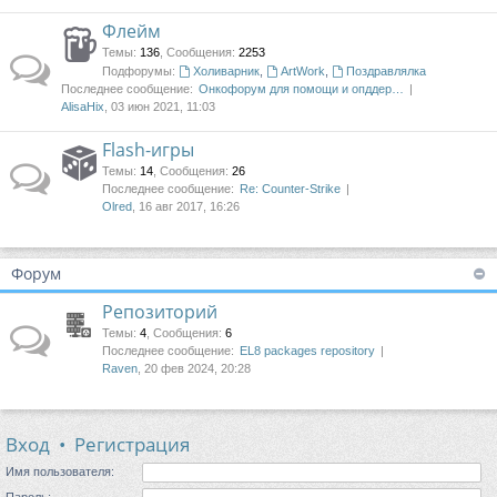
Флейм
Темы
:
136
,
Сообщения
:
2253
Подфорумы:
Холиварник
,
ArtWork
,
Поздравлялка
Последнее сообщение:
Онкофорум для помощи и опддер…
AlisaHix
, 03 июн 2021, 11:03
Flash-игры
Темы
:
14
,
Сообщения
:
26
Последнее сообщение:
Re: Counter-Strike
Olred
, 16 авг 2017, 16:26
Форум
Репозиторий
Темы
:
4
,
Сообщения
:
6
Последнее сообщение:
EL8 packages repository
Raven
, 20 фев 2024, 20:28
Вход
•
Регистрация
Имя пользователя:
Пароль: