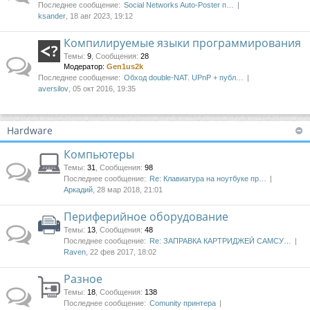
Последнее сообщение:
Social Networks Auto-Poster п…
ksander
, 18 авг 2023, 19:12
Компилируемые языки программирования
Темы
:
9
,
Сообщения
:
28
Модератор:
Gen1us2k
Последнее сообщение:
Обход double-NAT. UPnP + публ…
aversilov
, 05 окт 2016, 19:35
Hardware
Компьютеры
Темы
:
31
,
Сообщения
:
98
Последнее сообщение:
Re: Клавиатура на ноутбуке пр…
Аркадий
, 28 мар 2018, 21:01
Периферийное оборудование
Темы
:
13
,
Сообщения
:
48
Последнее сообщение:
Re: ЗАПРАВКА КАРТРИДЖЕЙ САМСУ…
Raven
, 22 фев 2017, 18:02
Разное
Темы
:
18
,
Сообщения
:
138
Последнее сообщение:
Comunity принтера