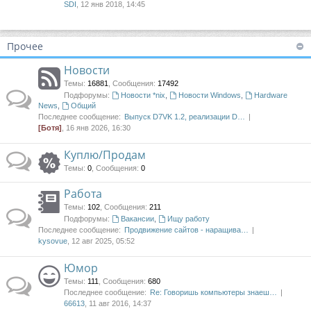
SDI
, 12 янв 2018, 14:45
Прочее
Новости
Темы
:
16881
,
Сообщения
:
17492
Подфорумы:
Новости *nix
,
Новости Windows
,
Hardware
News
,
Общий
Последнее сообщение:
Выпуск D7VK 1.2, реализации D…
[Ботя]
, 16 янв 2026, 16:30
Куплю/Продам
Темы
:
0
,
Сообщения
:
0
Работа
Темы
:
102
,
Сообщения
:
211
Подфорумы:
Вакансии
,
Ищу работу
Последнее сообщение:
Продвижение сайтов - наращива…
kysovue
, 12 авг 2025, 05:52
Юмор
Темы
:
111
,
Сообщения
:
680
Последнее сообщение:
Re: Говоришь компьютеры знаеш…
66613
, 11 авг 2016, 14:37