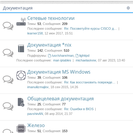
Документация
Сетевые технологии
Темы
:
53
,
Сообщения
:
209
Последнее сообщение:
Re: Посоветуйте курсы CISCO д…
learner158
, 12 июн 2017, 15:51
Документация *nix
Темы
:
142
,
Сообщения
:
510
Подфорумы:
/usr/share/man
,
lighttpd
Последнее сообщение:
man iptables
michaelaskew
, 07 авг 2023, 13:40
Документация MS Windows
Темы
:
39
,
Сообщения
:
106
Последнее сообщение:
Re: Как восстановить поврежде…
imanuilizmajlov
, 18 сен 2015, 14:26
Общецелевая документация
Темы
:
25
,
Сообщения
:
77
Последнее сообщение:
Re: Ошибки в BIOS
pavshinAN
, 08 апр 2014, 21:37
Железо
Темы
:
51
,
Сообщения
:
153