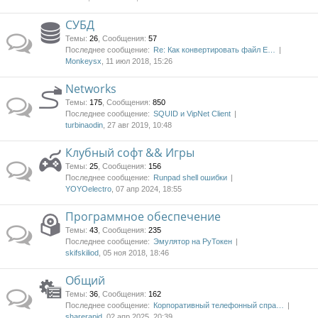
СУБД
Темы
:
26
,
Сообщения
:
57
Последнее сообщение:
Re: Как конвертировать файл E…
Monkeysx
, 11 июл 2018, 15:26
Networks
Темы
:
175
,
Сообщения
:
850
Последнее сообщение:
SQUID и VipNet Client
turbinaodin
, 27 авг 2019, 10:48
Клубный софт && Игры
Темы
:
25
,
Сообщения
:
156
Последнее сообщение:
Runpad shell ошибки
YOYOelectro
, 07 апр 2024, 18:55
Программное обеспечение
Темы
:
43
,
Сообщения
:
235
Последнее сообщение:
Эмулятор на РуТокен
skifskiliod
, 05 ноя 2018, 18:46
Общий
Темы
:
36
,
Сообщения
:
162
Последнее сообщение:
Корпоративный телефонный спра…
sharerapid
, 02 апр 2025, 20:39