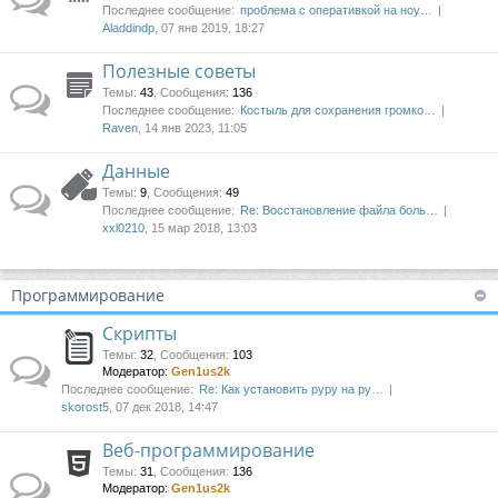
Последнее сообщение:
проблема с оперативкой на ноу…
Aladdindp
, 07 янв 2019, 18:27
Полезные советы
Темы
:
43
,
Сообщения
:
136
Последнее сообщение:
Костыль для сохранения громко…
Raven
, 14 янв 2023, 11:05
Данные
Темы
:
9
,
Сообщения
:
49
Последнее сообщение:
Re: Восстановление файла боль…
xxl0210
, 15 мар 2018, 13:03
Программирование
Скрипты
Темы
:
32
,
Сообщения
:
103
Модератор:
Gen1us2k
Последнее сообщение:
Re: Как установить pypy на py…
skorost5
, 07 дек 2018, 14:47
Веб-программирование
Темы
:
31
,
Сообщения
:
136
Модератор:
Gen1us2k