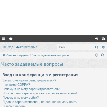
с
ор
хо
ег
Поис
Вход
Регистрация
ы
ум
д
ис
П
Список форумов
Часто задаваемые вопросы
лк
ы
тр
о
Часто задаваемые вопросы
и
и
ац
с
Вход на конференцию и регистрация
ия
к
Зачем мне нужно регистрироваться?
Что такое COPPA?
Почему я не могу зарегистрироваться?
Я только что зарегистрировался, но не могу войти!
Почему я не могу войти?
Я давно зарегистрирован, но больше не могу войти!
Я забыл пароль!